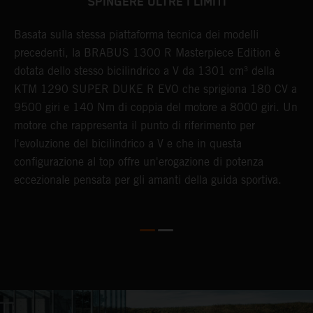
SPINGERE OLTRE I LIMITI
Basata sulla stessa piattaforma tecnica dei modelli
B
US
precedenti, la BRABUS 1300 R Masterpiece Edition è
c
dotata dello stesso bicilindrico a V da 1301 cm³ della
1
KTM 1290 SUPER DUKE R EVO che sprigiona 180 CV a
a
ue
9500 giri e 140 Nm di coppia del motore a 8000 giri. Un
u
motore che rappresenta il punto di riferimento per
d
l'evoluzione del bicilindrico a V e che in questa
configurazione al top offre un'erogazione di potenza
eccezionale pensata per gli amanti della guida sportiva.