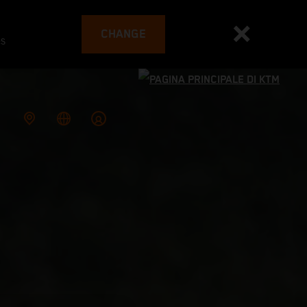
CHANGE
es