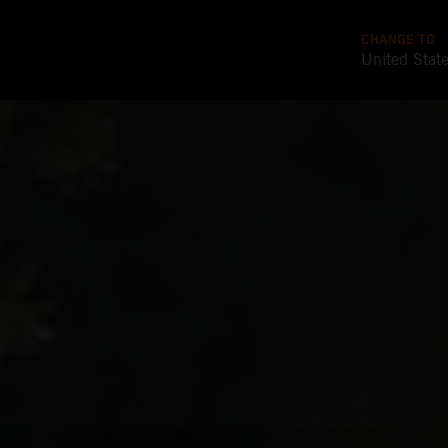
CHANGE TO
United Stat