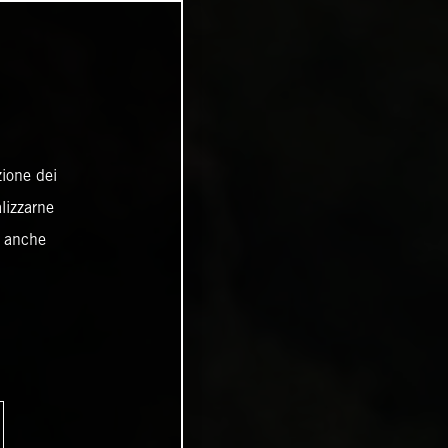
zione dei
alizzarne
o anche