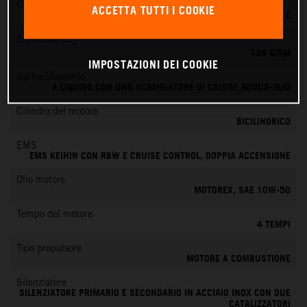
Cambio
ACCETTA TUTTI I COOKIE
6 MARCE
Emissioni CO
2
139 G/KM
IMPOSTAZIONI DEI COOKIE
Raffreddamento
A LIQUIDO CON UNO SCAMBIATORE DI CALORE ACQUA-OLIO
Cilindro del motore
BICILINDRICO
EMS
EMS KEIHIN CON RBW E CRUISE CONTROL, DOPPIA ACCENSIONE
Olio motore
MOTOREX, SAE 10W-50
Tempo del motore
4 TEMPI
Tipo propulsore
MOTORE A COMBUSTIONE
Silenziatore
SILENZIATORE PRIMARIO E SECONDARIO IN ACCIAIO INOX CON DUE
CATALIZZATORI