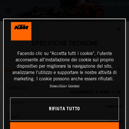
✕
SPECIFICHE TECNICHE
Facendo clic su "Accetta tutti i cookie", l'utente
2024 KTM 1390 SUPER DUKE R
acconsente all'installazione dei cookie sul proprio
dispositivo per migliorare la navigazione del sito,
MOTORE
analizzarne l'utilizzo e supportare le nostre attività di
marketing. I cookie possono anche essere rifiutati.
Privacy Policy
Colophon
Costruzione
BICILINDRICO, 4 TEMPI, V 75°
Cilindrata
1350 CM³
RIFIUTA TUTTO
Coppia
145 NM