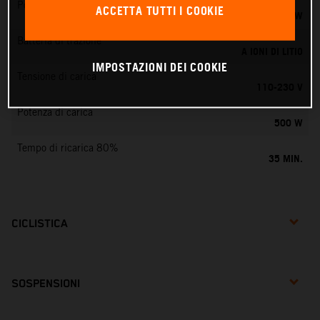
Potenza nominale
ACCETTA TUTTI I COOKIE
0,75 KW
Batteria di trazione
A IONI DI LITIO
IMPOSTAZIONI DEI COOKIE
Tensione di carica
110-230 V
Potenza di carica
500 W
Tempo di ricarica 80%
35 MIN.
CICLISTICA
SOSPENSIONI