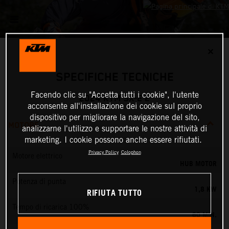
✕
SPECIFICHE TECNICHE
Facendo clic su "Accetta tutti i cookie", l'utente
2024 KTM SX-E 2
acconsente all'installazione dei cookie sul proprio
dispositivo per migliorare la navigazione del sito,
MOTORE
analizzarne l'utilizzo e supportare le nostre attività di
marketing. I cookie possono anche essere rifiutati.
Privacy Policy
Colophon
Motore elettrico
HUB MOTOR
Potenza di punta
1,8 KW
RIFIUTA TUTTO
Tempo di ricarica 100%
60 MIN.