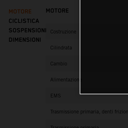
MOTORE
MOTORE
CICLISTICA
SOSPENSIONI
Costruzione
DIMENSIONI
Cilindrata
Cambio
Alimentazione
EMS
Trasmissione primaria, denti frizio
Trasmissione primaria