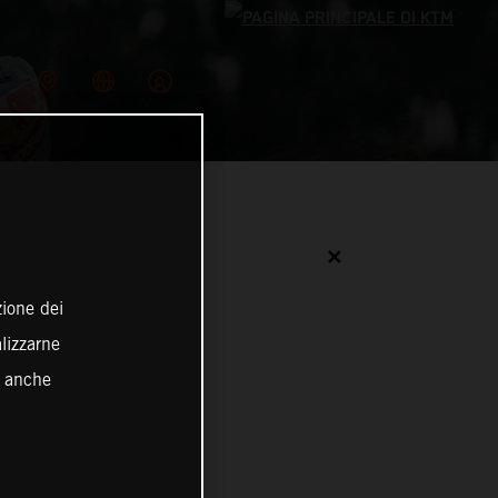
✕
zione dei
alizzarne
o anche