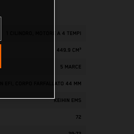
1 CILINDRO, MOTORE A 4 TEMPI
449.9 CM³
5 MARCE
IN EFI, CORPO FARFALLATO 44 MM
KEIHIN EMS
72