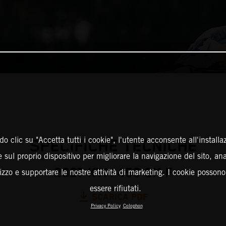
o clic su "Accetta tutti i cookie", l'utente acconsente all'installa
SPECIFICHE TECNICHE
 sul proprio dispositivo per migliorare la navigazione del sito, an
2027 KTM 450 SX-F
ilizzo e supportare le nostre attività di marketing. I cookie posson
essere rifiutati.
SCARICA PDF
Privacy Policy
Colophon