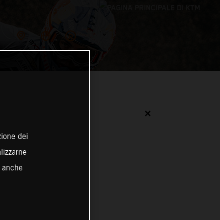
✕
zione dei
alizzarne
o anche