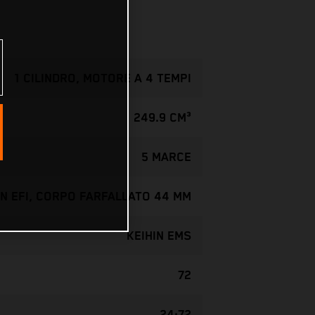
1 CILINDRO, MOTORE A 4 TEMPI
249.9 CM³
5 MARCE
IN EFI, CORPO FARFALLATO 44 MM
KEIHIN EMS
72