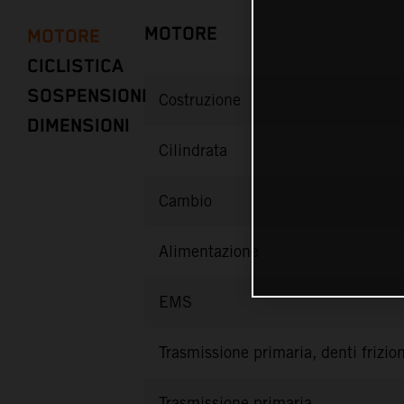
MOTORE
MOTORE
CICLISTICA
SOSPENSIONI
Costruzione
DIMENSIONI
Cilindrata
Cambio
Alimentazione
EMS
Trasmissione primaria, denti frizio
Trasmissione primaria