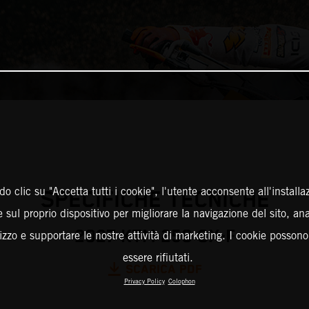
o clic su "Accetta tutti i cookie", l'utente acconsente all'installa
SPECIFICHE TECNICHE
 sul proprio dispositivo per migliorare la navigazione del sito, an
2027 KTM 250 SX-F
ilizzo e supportare le nostre attività di marketing. I cookie posson
essere rifiutati.
SCARICA PDF
Privacy Policy
Colophon