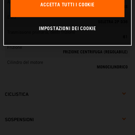
Alimentazione
ACCETTA TUTTI I COOKIE
DELL'ORTO PHBG 19 BS
EMS
SELETRA 2P D36
IMPOSTAZIONI DEI COOKIE
Trasmissione primaria, denti frizione
61
Frizione
FRIZIONE CENTRIFUGA (REGOLABILE)
Cilindro del motore
MONOCILINDRICO
CICLISTICA
SOSPENSIONI