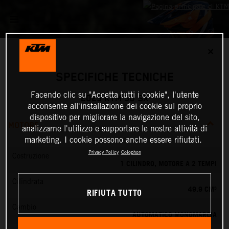
✕
SPECIFICHE TECNICHE
Facendo clic su "Accetta tutti i cookie", l'utente
2025 KTM 50 SX
acconsente all'installazione dei cookie sul proprio
dispositivo per migliorare la navigazione del sito,
MOTORE
analizzarne l'utilizzo e supportare le nostre attività di
marketing. I cookie possono anche essere rifiutati.
Privacy Policy
Colophon
Costruzione
1 CILINDRO, MOTORE A 2 TEMPI
Cilindrata
49.9 CM³
RIFIUTA TUTTO
Cambio
AUTOMATICO MONOMARCIA