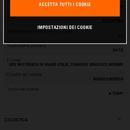
Alimentazione
ACCETTA TUTTI I COOKIE
KEIHIN EFI, CORPO FARFALLATO 42 MM
EMS
KEIHIN EMS
IMPOSTAZIONI DEI COOKIE
Trasmissione primaria, denti frizione
72
Trasmissione primaria
24:72
Frizione
DDS MULTIDISCO IN BAGNO D’OLIO, COMANDO IDRAULICO BREMBO
Cilindro del motore
MONOCILINDRICO
Tempo del motore
4 TEMPI
CICLISTICA