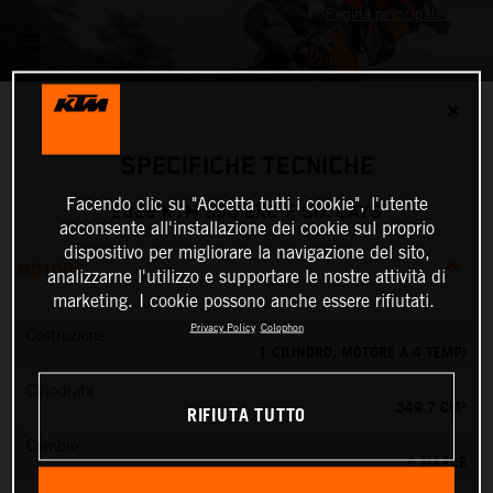
✕
SPECIFICHE TECNICHE
Facendo clic su "Accetta tutti i cookie", l'utente
2025 KTM 350 EXC-F SIX DAYS
acconsente all'installazione dei cookie sul proprio
dispositivo per migliorare la navigazione del sito,
MOTORE
analizzarne l'utilizzo e supportare le nostre attività di
marketing. I cookie possono anche essere rifiutati.
Privacy Policy
Colophon
Costruzione
1 CILINDRO, MOTORE A 4 TEMPI
Cilindrata
349.7 CM³
RIFIUTA TUTTO
Cambio
6 MARCE