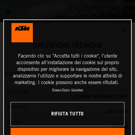
✕
SPECIFICHE TECNICHE
Facendo clic su "Accetta tutti i cookie", l'utente
2025 KTM 300 EXC HARDENDURO
acconsente all'installazione dei cookie sul proprio
dispositivo per migliorare la navigazione del sito,
MOTORE
analizzarne l'utilizzo e supportare le nostre attività di
marketing. I cookie possono anche essere rifiutati.
Privacy Policy
Colophon
Costruzione
1 CILINDRO, MOTORE A 2 TEMPI
Cilindrata
293.15 CM³
RIFIUTA TUTTO
Cambio
6 MARCE