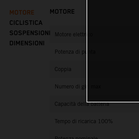
MOTORE
MOTORE
CICLISTICA
SOSPENSIONI
Motore elettrico
DIMENSIONI
Potenza di punta
Coppia
Numero di giri max
Capacità della batteria
Tempo di ricarica 100%
Potenza nominale