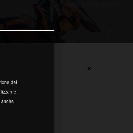
✕
zione dei
alizzarne
o anche