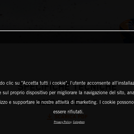
o clic su "Accetta tutti i cookie", l'utente acconsente all'installa
SPECIFICHE TECNICHE
 sul proprio dispositivo per migliorare la navigazione del sito, an
2027 KTM SX-E 5
ilizzo e supportare le nostre attività di marketing. I cookie posson
essere rifiutati.
SCARICA PDF
Privacy Policy
Colophon