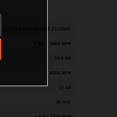
LESS 48 V CON ROTORE ESTERNO
5 KW / 3900 RPM
13.8 NM
6000 RPM
21 AH
70 MIN.