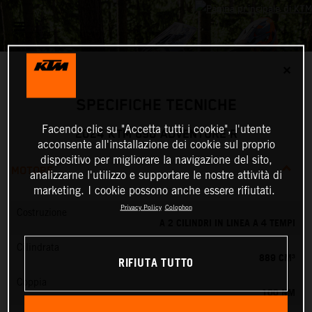
✕
SPECIFICHE TECNICHE
Facendo clic su "Accetta tutti i cookie", l'utente
2024 KTM 890 ADVENTURE R
acconsente all'installazione dei cookie sul proprio
dispositivo per migliorare la navigazione del sito,
MOTORE
analizzarne l'utilizzo e supportare le nostre attività di
marketing. I cookie possono anche essere rifiutati.
Privacy Policy
Colophon
Costruzione
A 2 CILINDRI IN LINEA A 4 TEMPI
Cilindrata
889 CM³
RIFIUTA TUTTO
Coppia
100 NM