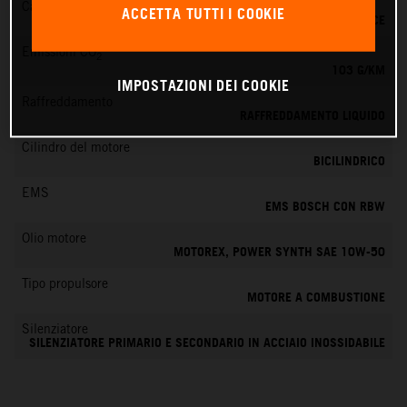
Cambio
ACCETTA TUTTI I COOKIE
6 MARCE
Emissioni CO
2
103 G/KM
IMPOSTAZIONI DEI COOKIE
Raffreddamento
RAFFREDDAMENTO LIQUIDO
Cilindro del motore
BICILINDRICO
EMS
EMS BOSCH CON RBW
Olio motore
MOTOREX, POWER SYNTH SAE 10W-50
Tipo propulsore
MOTORE A COMBUSTIONE
Silenziatore
SILENZIATORE PRIMARIO E SECONDARIO IN ACCIAIO INOSSIDABILE