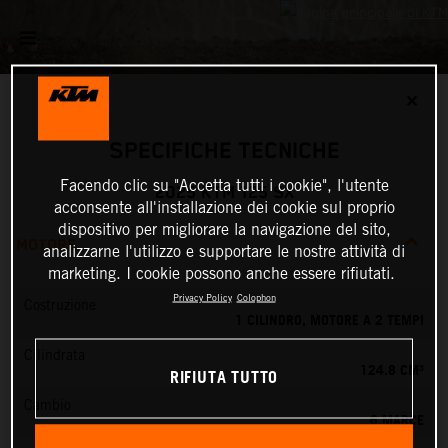
✕
SPECIFICHE TECNICHE
Facendo clic su "Accetta tutti i cookie", l'utente
2025 KTM 125 SX
acconsente all'installazione dei cookie sul proprio
dispositivo per migliorare la navigazione del sito,
MOTORE
analizzarne l'utilizzo e supportare le nostre attività di
marketing. I cookie possono anche essere rifiutati.
Privacy Policy
Colophon
Costruzione
1 CILINDRO, MOTORE A 2 TEMPI
Cilindrata
124.8 CM³
RIFIUTA TUTTO
Cambio
6 MARCE