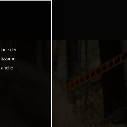
zione dei
alizzarne
o anche