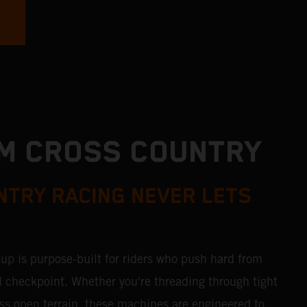
M CROSS COUNTRY
TRY RACING NEVER LETS
p is purpose-built for riders who push hard from
inal checkpoint. Whether you're threading through tight
ss open terrain, these machines are engineered to