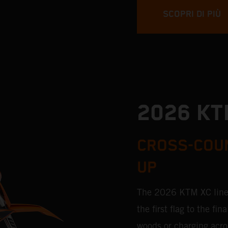
SCOPRI DI PIÙ
2026 KT
CROSS-COUN
UP
The 2026 KTM XC lineu
the first flag to the f
woods or charging acro