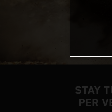
STAY T
PER V