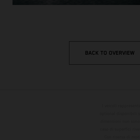
BACK TO OVERVIEW
I veicoli rappresent
optional disponibili 
dimensioni non sono v
caso di superfici riv
Con riserva di modi