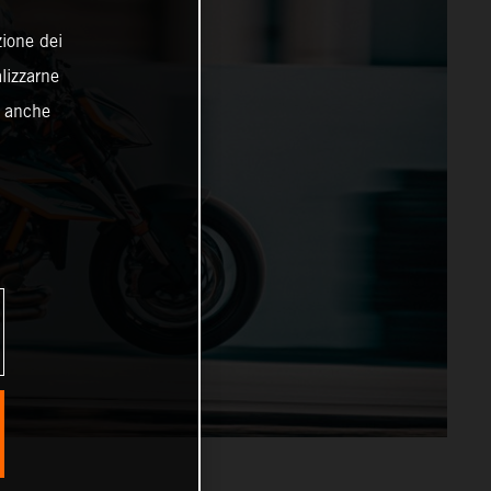
zione dei
alizzarne
o anche