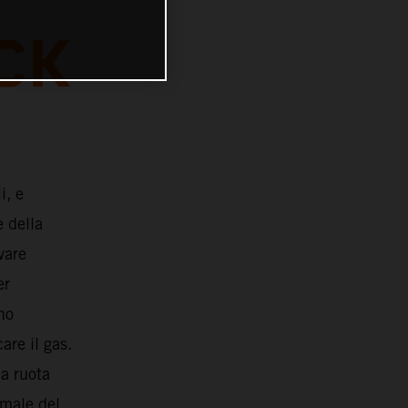
CK
i, e
 della
vare
er
no
are il gas.
la ruota
imale del