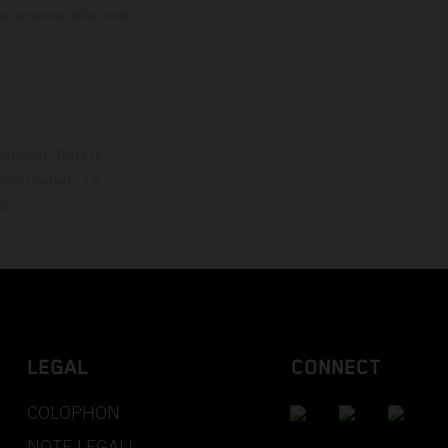
la versione della moto
derenti. Tutte le
ono riservati. Le
so.
LEGAL
CONNECT
COLOPHON
NOTE LEGALI