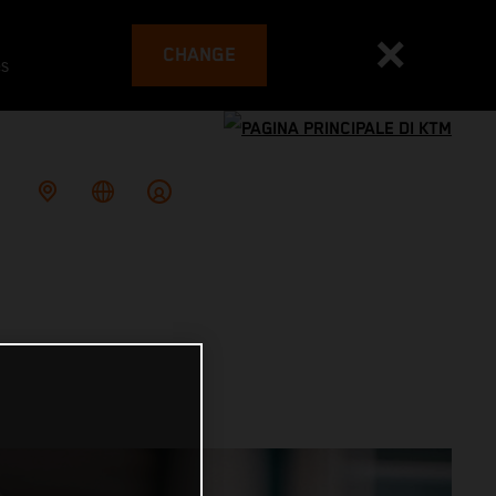
CHANGE
es