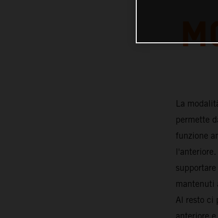
M
La modalità
permette da
funzione a
l'anteriore
supportare 
mantenuti a
Al resto ci
anteriore 