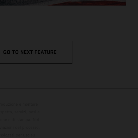
GO TO NEXT FEATURE
 produzione e montare
petto, servizi, pesi e
zione e di stampa. Nel
viazioni del processo.
omologati per uso su