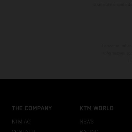
strada al momento del
Lo sconto indica
informazioni son
in
THE COMPANY
KTM WORLD
KTM AG
NEWS
CONTATTI
RACING