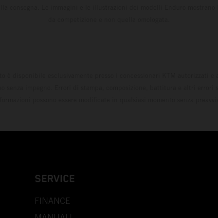
la consegna. Le immagini e le illustrazioni dei modelli Enduro mostrano 
da competizione e non quella omologata.
to è disponibile esclusivamente presso i concessionari KTM autorizzati e a
o senza impegno. Errori di stampa, composizione, battitura e altri errori s
formazioni possono essere modificate in qualsiasi momento senza preavvi
SERVICE
FINANCE
MANUALI