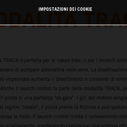
IMPOSTAZIONI DEI COOKIE
ODALITÀ TRA
 TRACK è perfetta per le naked bike, o per i modelli simil
vvero di pompare adrenalina nelle vene. La disattivazione
nti-impennata aumenta il divertimento e consente di solle
. Anche il launch control fa parte della modalità TRACK, p
il pilota in una partenza "da gara". I giri del motore vengo
l regime "ideale", il pilota preme la frizione e può spalanc
 pensa la moto. Il launch control limita il sollevamento del
e lo scivolamento, mantenendo comunque una potenza ott