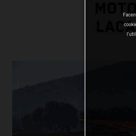
MOTO
Facend
LACA
cookie
l'ut