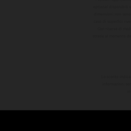
optional disponibili 
dimensioni non sono v
caso di superfici riv
Con riserva di modi
strada al momento del
Lo sconto indica
informazioni son
in