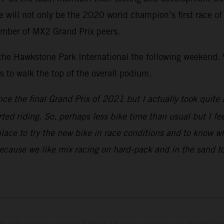
ill not only be the 2020 world champion’s first race of th
umber of MX2 Grand Prix peers.
 the Hawkstone Park International the following weekend. V
to walk the top of the overall podium.
nce the final Grand Prix of 2021 but I actually took quite 
rted riding. So, perhaps less bike time than usual but I fe
place to try the new bike in race conditions and to know w
because we like mix racing on hard-pack and in the sand to
ati nelle immagini possono differire per alcuni particolari dai modelli di