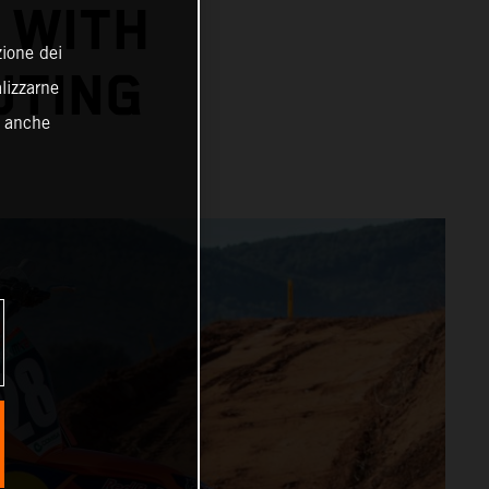
 WITH
zione dei
UTING
alizzarne
o anche