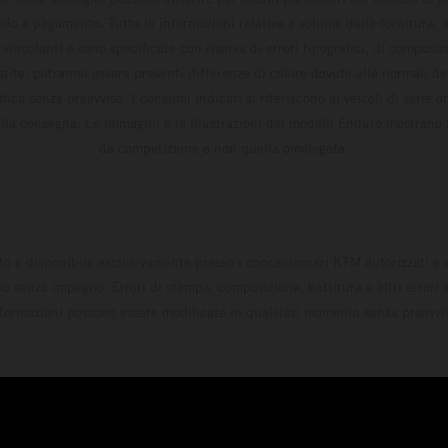
solo a pagamento. Tutte le informazioni relative a volume della fornitura, as
incolanti e sono specificate con riserva di errori tipografici, di composi
estite, potranno essere presenti differenze di colore dovute alle normali de
fica senza preavviso. I consumi indicati si riferiscono ai veicoli di serie 
la consegna. Le immagini e le illustrazioni dei modelli Enduro mostrano 
da competizione e non quella omologata.
to è disponibile esclusivamente presso i concessionari KTM autorizzati e a
o senza impegno. Errori di stampa, composizione, battitura e altri errori s
formazioni possono essere modificate in qualsiasi momento senza preavvi