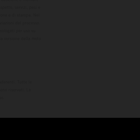
petto, servizi, pesi e
zione e di stampa. Nel
viazioni del processo.
omologati per uso su
la versione della moto
derenti. Tutte le
ono riservati. Le
so.