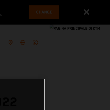
CHANGE
es
022