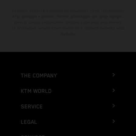
Lo sconto indicato è disponibile esclusivamente presso i concessionari
KTM autorizzati e aderenti. Tutte le informazioni sono senza impegno.
Errori di stampa, composizione, battitura e altri errori sono riservati.
Le informazioni possono essere modificate in qualsiasi momento senza
preavviso.
THE COMPANY
KTM WORLD
SERVICE
LEGAL