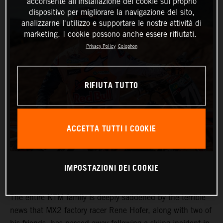
acconsente all'installazione dei cookie sul proprio
dispositivo per migliorare la navigazione del sito,
analizzarne l'utilizzo e supportare le nostre attività di
marketing. I cookie possono anche essere rifiutati.
Privacy Policy
Colophon
RIFIUTA TUTTO
ACCETTA TUTTI I COOKIE
IMPOSTAZIONI DEI COOKIE
The entire KTM family is deeply saddened by the terrible
news that MX2 factory racer Rene Hofer, along with two of