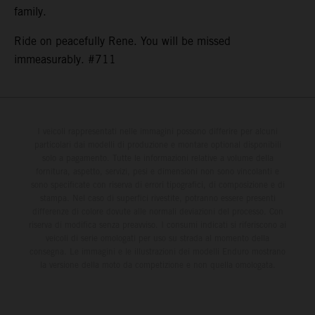
family.
Ride on peacefully Rene. You will be missed
immeasurably. #711
I veicoli rappresentati nelle immagini possono differire per alcuni
particolari dai modelli di produzione e montare optional disponibili
solo a pagamento. Tutte le informazioni relative a volume della
fornitura, aspetto, servizi, pesi e dimensioni non sono vincolanti e
sono specificate con riserva di errori tipografici, di composizione e di
stampa. Nel caso di superfici rivestite, potranno essere presenti
differenze di colore dovute alle normali deviazioni del processo. Con
riserva di modifica senza preavviso. I consumi indicati si riferiscono ai
veicoli di serie omologati per uso su strada al momento della
consegna. Le immagini e le illustrazioni dei modelli Enduro mostrano
la versione della moto da competizione e non quella omologata.