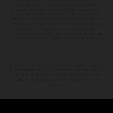
fornitura, aspetto, servizi, pesi e dimensioni non sono vincolanti e
sono specificate con riserva di errori tipografici, di composizione e di
stampa. Nel caso di superfici rivestite, potranno essere presenti
differenze di colore dovute alle normali deviazioni del processo. Con
riserva di modifica senza preavviso. I consumi indicati si riferiscono ai
veicoli di serie omologati per uso su strada al momento della
consegna. Le immagini e le illustrazioni dei modelli Enduro mostrano
la versione della moto da competizione e non quella omologata.
Lo sconto indicato è disponibile esclusivamente presso i concessionari
KTM autorizzati e aderenti. Tutte le informazioni sono senza impegno.
Errori di stampa, composizione, battitura e altri errori sono riservati.
Le informazioni possono essere modificate in qualsiasi momento senza
preavviso.