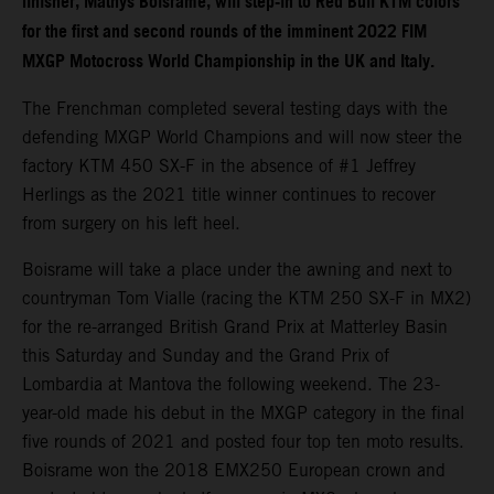
finisher, Mathys Boisrame, will step-in to Red Bull KTM colors
for the first and second rounds of the imminent 2022 FIM
MXGP Motocross World Championship in the UK and Italy.
The Frenchman completed several testing days with the
defending MXGP World Champions and will now steer the
factory KTM 450 SX-F in the absence of #1 Jeffrey
Herlings as the 2021 title winner continues to recover
from surgery on his left heel.
Boisrame will take a place under the awning and next to
countryman Tom Vialle (racing the KTM 250 SX-F in MX2)
for the re-arranged British Grand Prix at Matterley Basin
this Saturday and Sunday and the Grand Prix of
Lombardia at Mantova the following weekend. The 23-
year-old made his debut in the MXGP category in the final
five rounds of 2021 and posted four top ten moto results.
Boisrame won the 2018 EMX250 European crown and