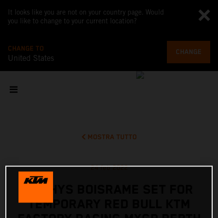
It looks like you are not on your country page. Would
you like to change to your current location?
CHANGE TO
CHANGE
United States
MOSTRA TUTTO
24 feb 2022
MATHYS BOISRAME SET FOR
TEMPORARY RED BULL KTM