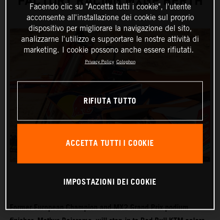
FACTORY RACING MXGP BERTH
Facendo clic su "Accetta tutti i cookie", l'utente
acconsente all'installazione dei cookie sul proprio
dispositivo per migliorare la navigazione del sito,
analizzarne l'utilizzo e supportare le nostre attività di
marketing. I cookie possono anche essere rifiutati.
Privacy Policy
Colophon
RIFIUTA TUTTO
ACCETTA TUTTI I COOKIE
IMPOSTAZIONI DEI COOKIE
Former European Champion and MX2 Grand Prix podium