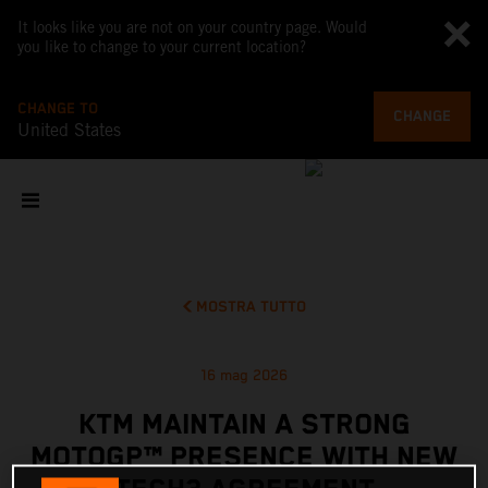
It looks like you are not on your country page. Would
you like to change to your current location?
CHANGE TO
CHANGE
United States
MOSTRA TUTTO
16 mag 2026
KTM MAINTAIN A STRONG
MOTOGP™ PRESENCE WITH NEW