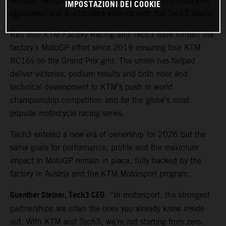
MotoGP World Championship thanks to a fresh multi-year
IMPOSTAZIONI DEI COOKIE
agreement and a refocused alliance with the Tech3 team.
Red Bull KTM Factory Racing and Tech3 have formed the
factory’s MotoGP effort since 2019 ensuring four KTM
RC16s on the Grand Prix grid. The union has helped
deliver victories, podium results and both rider and
technical development to KTM’s push in world
championship competition and for the globe’s most
popular motorcycle racing series.
Tech3 entered a new era of ownership for 2026 but the
same goals for performance, profile and the maximum
impact in MotoGP remain in place, fully backed by the
factory in Austria and the KTM Motorsport program.
Guenther Steiner, Tech3 CEO
: “In motorsport, the strongest
partnerships are often the ones you already know inside
out. With KTM and Tech3, we’re not starting from zero.