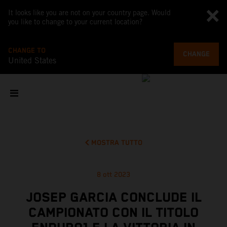
It looks like you are not on your country page. Would
you like to change to your current location?
CHANGE TO
CHANGE
United States
MOSTRA TUTTO
8 ott 2023
JOSEP GARCIA CONCLUDE IL
CAMPIONATO CON IL TITOLO