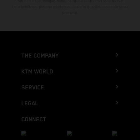
Errori di stampa, composizione, battitura e altri errori sono riservati.
Le informazioni possono essere modificate in qualsiasi momento senza
preavviso.
THE COMPANY
KTM WORLD
SERVICE
LEGAL
CONNECT