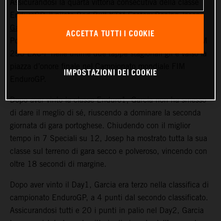
Assicurandosi la quarta vittoria consecutiva della classe
EnduroGP, il pilota Red Bull KTM Factory Racing
Josep
Garcia
è salito sul gradino più alto del podio nel GP del
ACCETTA TUTTI I COOKIE
Portogallo. L’impressionante stato di forma del pilota KTM
250 EXC-F nelle ultime due tappe stagionali gli è valso la
piazza d’onore finale nel Campionato mondiale FIM
IMPOSTAZIONI DEI COOKIE
EnduroGP.
Dopo aver vinto la classe Enduro1, Garcia non ha smesso
di dare il meglio di sé, riuscendo a dominare la seconda
giornata di gara portoghese. Chiudendo con il miglior
tempo in 7 Speciali su 12, Josep ha mostrato tutta la sua
classe sul terreno di gara secco e polveroso, vincendo con
oltre 18 secondi di margine.
Dopo aver vinto il Day1, Garcia era terzo nella classifica di
campionato EnduroGP, a 4 punti dal secondo classificato.
Assicurandosi tutti e 20 i punti in palio nel Day2, Garcia