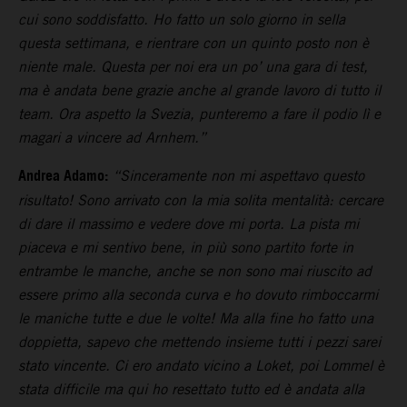
cui sono soddisfatto. Ho fatto un solo giorno in sella
questa settimana, e rientrare con un quinto posto non è
niente male. Questa per noi era un po’ una gara di test,
ma è andata bene grazie anche al grande lavoro di tutto il
team. Ora aspetto la Svezia, punteremo a fare il podio lì e
magari a vincere ad Arnhem.”
Andrea Adamo:
“Sinceramente non mi aspettavo questo
risultato! Sono arrivato con la mia solita mentalità: cercare
di dare il massimo e vedere dove mi porta. La pista mi
piaceva e mi sentivo bene, in più sono partito forte in
entrambe le manche, anche se non sono mai riuscito ad
essere primo alla seconda curva e ho dovuto rimboccarmi
le maniche tutte e due le volte! Ma alla fine ho fatto una
doppietta, sapevo che mettendo insieme tutti i pezzi sarei
stato vincente. Ci ero andato vicino a Loket, poi Lommel è
stata difficile ma qui ho resettato tutto ed è andata alla