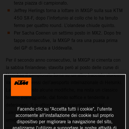
terza piazza di campionato.
Jeffrey Herlings torna a lottare in MXGP sulla sua KTM
450 SX-F, dopo l’infortunio al collo che lo ha tenuto
fermo per quattro round. L’olandese chiude quinto.
Per Sacha Coenen un settimo posto in MX2. Dopo tre
tappe consecutive, la MXGP fa ora una puasa prima
del GP di Svezia a Uddevalla.
Per il secondo anno consecutivo, la MXGP si cimenta con
la sabbia finlandese; stavolta però al posto delle curve di
Hyvinkaa il campionato torna su un altro tracciato storico:
Vantaa, nei pressi dell’aeroporto internazionale di Helsinki.
La pista ha visto alcune modifiche, ma resta un classico
terreno pianeggiante, dal fondo soffice e tendente a
deteriorarsi. Il quattordicesimo appuntamento del
Facendo clic su "Accetta tutti i cookie", l'utente
calendario MXGP si è corso in un clima temperato e
acconsente all'installazione dei cookie sul proprio
umido, con gare serrate e intense.
dispositivo per migliorare la navigazione del sito,
analizzarne l'utilizzo e supportare le nostre attività di