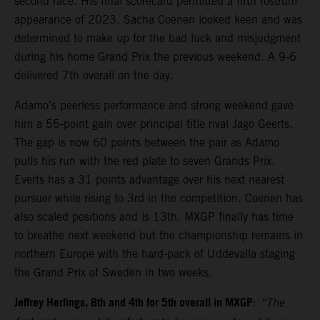
second race. His final scorecard permitted a fifth rostrum
appearance of 2023. Sacha Coenen looked keen and was
determined to make up for the bad luck and misjudgment
during his home Grand Prix the previous weekend. A 9-6
delivered 7th overall on the day.
Adamo’s peerless performance and strong weekend gave
him a 55-point gain over principal title rival Jago Geerts.
The gap is now 60 points between the pair as Adamo
pulls his run with the red plate to seven Grands Prix.
Everts has a 31 points advantage over his next nearest
pursuer while rising to 3rd in the competition. Coenen has
also scaled positions and is 13th. MXGP finally has time
to breathe next weekend but the championship remains in
northern Europe with the hard-pack of Uddevalla staging
the Grand Prix of Sweden in two weeks.
Jeffrey Herlings, 8th and 4th for 5th overall in MXGP
:
“The