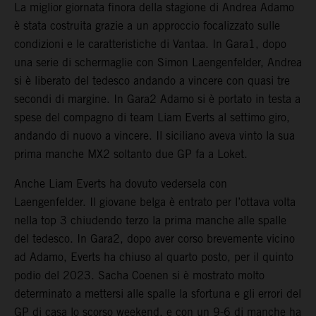
La miglior giornata finora della stagione di Andrea Adamo
è stata costruita grazie a un approccio focalizzato sulle
condizioni e le caratteristiche di Vantaa. In Gara1, dopo
una serie di schermaglie con Simon Laengenfelder, Andrea
si è liberato del tedesco andando a vincere con quasi tre
secondi di margine. In Gara2 Adamo si è portato in testa a
spese del compagno di team Liam Everts al settimo giro,
andando di nuovo a vincere. Il siciliano aveva vinto la sua
prima manche MX2 soltanto due GP fa a Loket.
Anche Liam Everts ha dovuto vedersela con
Laengenfelder. Il giovane belga è entrato per l’ottava volta
nella top 3 chiudendo terzo la prima manche alle spalle
del tedesco. In Gara2, dopo aver corso brevemente vicino
ad Adamo, Everts ha chiuso al quarto posto, per il quinto
podio del 2023. Sacha Coenen si è mostrato molto
determinato a mettersi alle spalle la sfortuna e gli errori del
GP di casa lo scorso weekend, e con un 9-6 di manche ha