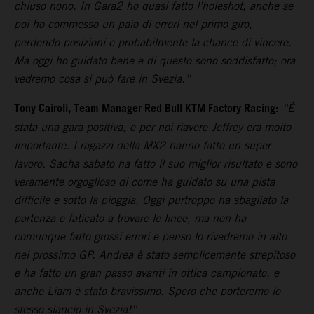
chiuso nono. In Gara2 ho quasi fatto l’holeshot, anche se
poi ho commesso un paio di errori nel primo giro,
perdendo posizioni e probabilmente la chance di vincere.
Ma oggi ho guidato bene e di questo sono soddisfatto; ora
vedremo cosa si può fare in Svezia.”
Tony Cairoli, Team Manager Red Bull KTM Factory Racing:
“È
stata una gara positiva, e per noi riavere Jeffrey era molto
importante. I ragazzi della MX2 hanno fatto un super
lavoro. Sacha sabato ha fatto il suo miglior risultato e sono
veramente orgoglioso di come ha guidato su una pista
difficile e sotto la pioggia. Oggi purtroppo ha sbagliato la
partenza e faticato a trovare le linee, ma non ha
comunque fatto grossi errori e penso lo rivedremo in alto
nel prossimo GP. Andrea è stato semplicemente strepitoso
e ha fatto un gran passo avanti in ottica campionato, e
anche Liam è stato bravissimo. Spero che porteremo lo
stesso slancio in Svezia!”