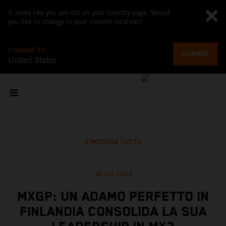
It looks like you are not on your country page. Would
you like to change to your current location?
CHANGE TO
CHANGE
United States
MOSTRA TUTTO
30 lug 2023
MXGP: UN ADAMO PERFETTO IN
FINLANDIA CONSOLIDA LA SUA