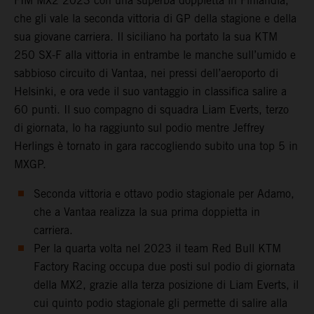
FIM MX2 2023 con una superba doppietta in Finlandia,
che gli vale la seconda vittoria di GP della stagione e della
sua giovane carriera. Il siciliano ha portato la sua KTM
250 SX-F alla vittoria in entrambe le manche sull’umido e
sabbioso circuito di Vantaa, nei pressi dell’aeroporto di
Helsinki, e ora vede il suo vantaggio in classifica salire a
60 punti. Il suo compagno di squadra Liam Everts, terzo
di giornata, lo ha raggiunto sul podio mentre Jeffrey
Herlings è tornato in gara raccogliendo subito una top 5 in
MXGP.
Seconda vittoria e ottavo podio stagionale per Adamo,
che a Vantaa realizza la sua prima doppietta in
carriera.
Per la quarta volta nel 2023 il team Red Bull KTM
Factory Racing occupa due posti sul podio di giornata
della MX2, grazie alla terza posizione di Liam Everts, il
cui quinto podio stagionale gli permette di salire alla