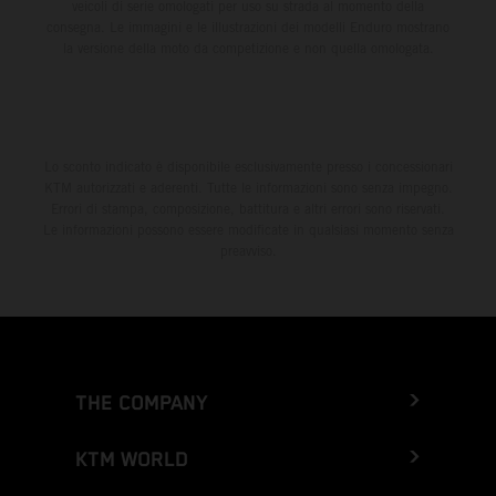
veicoli di serie omologati per uso su strada al momento della
consegna. Le immagini e le illustrazioni dei modelli Enduro mostrano
la versione della moto da competizione e non quella omologata.
Lo sconto indicato è disponibile esclusivamente presso i concessionari
KTM autorizzati e aderenti. Tutte le informazioni sono senza impegno.
Errori di stampa, composizione, battitura e altri errori sono riservati.
Le informazioni possono essere modificate in qualsiasi momento senza
preavviso.
THE COMPANY
KTM WORLD