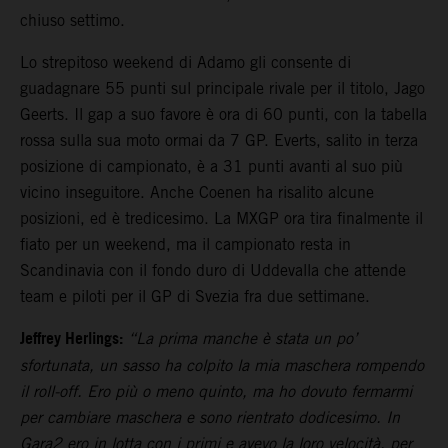
chiuso settimo.
Lo strepitoso weekend di Adamo gli consente di
guadagnare 55 punti sul principale rivale per il titolo, Jago
Geerts. Il gap a suo favore è ora di 60 punti, con la tabella
rossa sulla sua moto ormai da 7 GP. Everts, salito in terza
posizione di campionato, è a 31 punti avanti al suo più
vicino inseguitore. Anche Coenen ha risalito alcune
posizioni, ed è tredicesimo. La MXGP ora tira finalmente il
fiato per un weekend, ma il campionato resta in
Scandinavia con il fondo duro di Uddevalla che attende
team e piloti per il GP di Svezia fra due settimane.
Jeffrey Herlings:
“La prima manche è stata un po’
sfortunata, un sasso ha colpito la mia maschera rompendo
il roll-off. Ero più o meno quinto, ma ho dovuto fermarmi
per cambiare maschera e sono rientrato dodicesimo. In
Gara2 ero in lotta con i primi e avevo la loro velocità, per