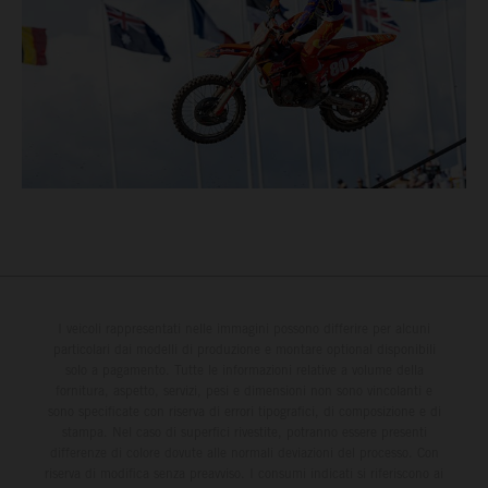
I veicoli rappresentati nelle immagini possono differire per alcuni
particolari dai modelli di produzione e montare optional disponibili
solo a pagamento. Tutte le informazioni relative a volume della
fornitura, aspetto, servizi, pesi e dimensioni non sono vincolanti e
sono specificate con riserva di errori tipografici, di composizione e di
stampa. Nel caso di superfici rivestite, potranno essere presenti
differenze di colore dovute alle normali deviazioni del processo. Con
riserva di modifica senza preavviso. I consumi indicati si riferiscono ai