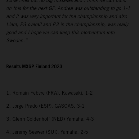
some lines but no big mistakes and I think he can build
on this for the next GP. Andrea was outstanding to go 1-1
and it was very important for the championship and also
Liam, P3 overall and P3 in the championship, was really
good and I hope we can keep this momentum into
Sweden.”
Results MXGP Finland 2023
1. Romain Febvre (FRA), Kawasaki, 1-2
2. Jorge Prado (ESP), GASGAS, 3-1
3. Glenn Coldenhoff (NED) Yamaha, 4-3
4. Jeremy Seewer (SUI), Yamaha, 2-5