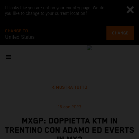
It looks like you are not on your country page. Would
you like to change to your current location?
CHANGE TO
CHANGE
United States
MOSTRA TUTTO
16 apr 2023
MXGP: DOPPIETTA KTM IN
TRENTINO CON ADAMO ED EVERTS