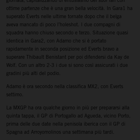
giornata, capitalizzando di entusiasmo dei suoi fan con
ottime partenze che è una gran bella velocità. In Gara1 ha
superato Everts nelle ultime tornate dopo che il belga
aveva mancato di poco l’holeshot. I due compagni di
squadra hanno chiuso secondo e terzo. Situazione quasi
identica in Gara2, con Adamo che si è portato
rapidamente in seconda posizione ed Everts bravo a
superare Thibault Benistant per poi difendersi da Kay de
Wolf. Con un altro 2-3 i due si sono così assicurati i due
gradini più alti del podio.
Adamo è ora secondo nella classifica MX2, con Everts
settimo.
La MXGP ha ora qualche giorno in più per prepararsi alla
quinta tappa, il GP di Portogallo ad Agueda, vicino Porto,
prima delle due date nella penisola iberica con il GP di
Spagna ad Arroyomolinos una settimana più tardi.