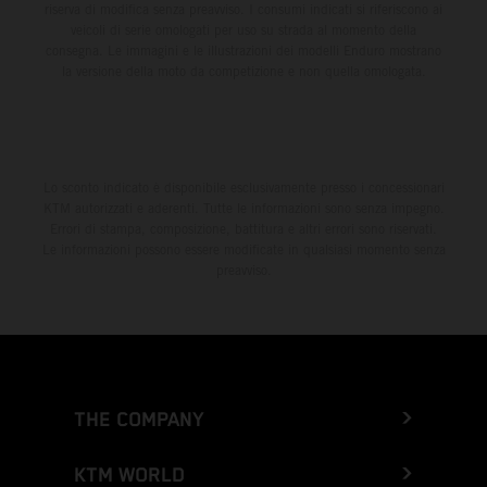
riserva di modifica senza preavviso. I consumi indicati si riferiscono ai
veicoli di serie omologati per uso su strada al momento della
consegna. Le immagini e le illustrazioni dei modelli Enduro mostrano
la versione della moto da competizione e non quella omologata.
Lo sconto indicato è disponibile esclusivamente presso i concessionari
KTM autorizzati e aderenti. Tutte le informazioni sono senza impegno.
Errori di stampa, composizione, battitura e altri errori sono riservati.
Le informazioni possono essere modificate in qualsiasi momento senza
preavviso.
THE COMPANY
KTM WORLD