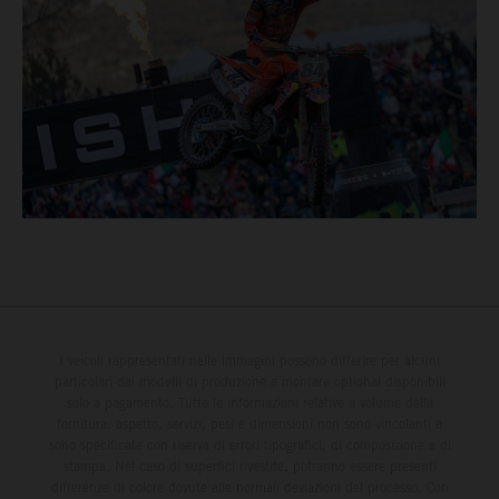
I veicoli rappresentati nelle immagini possono differire per alcuni
particolari dai modelli di produzione e montare optional disponibili
solo a pagamento. Tutte le informazioni relative a volume della
fornitura, aspetto, servizi, pesi e dimensioni non sono vincolanti e
sono specificate con riserva di errori tipografici, di composizione e di
stampa. Nel caso di superfici rivestite, potranno essere presenti
differenze di colore dovute alle normali deviazioni del processo. Con