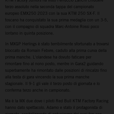
KTM Factory Juniors ha visto Ferruccio Zanchi chiudere
terzo assoluto nella seconda tappa del campionato
europeo EMX250 2023 con la sua KTM 250 SX-F. Il
toscano ha conquistato la sua prima medaglia con un 3-5,
con il compagno di squadra Marc-Antoine Rossi poco
lontano in quinta posizione.
In MXGP Herlings è stato terribilmente sfortunato a trovarsi
bloccato da Romain Febvre, caduto alla prima curva della
prima manche. L'olandese ha dovuto faticare per
rimontare fino al nono posto, mentre in Gara2 guidando
superbamente ha rimontato dalle posizioni di rincalzo fino
alla testa di gara vincendo la sua prima manche
stagionale. Il 9-1 gli vale il terzo posto di giornata e lo
conferma terzo anche in campionato.
Ma è la MX due dove i piloti Red Bull KTM Factory Racing
hanno dato spettacolo. Adamo e stato il protagonista di