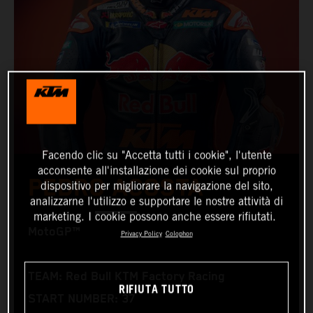
Facendo clic su "Accetta tutti i cookie", l'utente
acconsente all'installazione dei cookie sul proprio
PEDRO ACOSTA
dispositivo per migliorare la navigazione del sito,
analizzarne l'utilizzo e supportare le nostre attività di
marketing. I cookie possono anche essere rifiutati.
MotoGP™
Privacy Policy
Colophon
TEAM: Red Bull KTM Factory Racing
RIFIUTA TUTTO
START NUMBER: 37