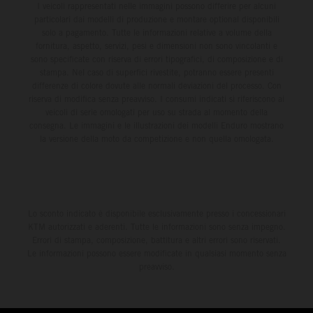
I veicoli rappresentati nelle immagini possono differire per alcuni
particolari dai modelli di produzione e montare optional disponibili
solo a pagamento. Tutte le informazioni relative a volume della
fornitura, aspetto, servizi, pesi e dimensioni non sono vincolanti e
sono specificate con riserva di errori tipografici, di composizione e di
stampa. Nel caso di superfici rivestite, potranno essere presenti
differenze di colore dovute alle normali deviazioni del processo. Con
riserva di modifica senza preavviso. I consumi indicati si riferiscono ai
veicoli di serie omologati per uso su strada al momento della
consegna. Le immagini e le illustrazioni dei modelli Enduro mostrano
la versione della moto da competizione e non quella omologata.
Lo sconto indicato è disponibile esclusivamente presso i concessionari
KTM autorizzati e aderenti. Tutte le informazioni sono senza impegno.
Errori di stampa, composizione, battitura e altri errori sono riservati.
Le informazioni possono essere modificate in qualsiasi momento senza
preavviso.