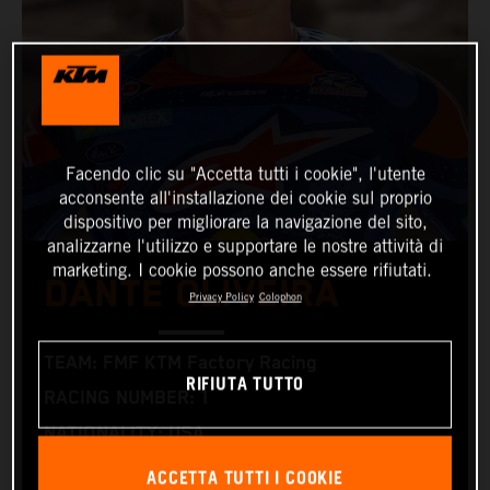
Facendo clic su "Accetta tutti i cookie", l'utente
acconsente all'installazione dei cookie sul proprio
dispositivo per migliorare la navigazione del sito,
analizzarne l'utilizzo e supportare le nostre attività di
marketing. I cookie possono anche essere rifiutati.
DANTE OLIVEIRA
Privacy Policy
Colophon
TEAM: FMF KTM Factory Racing
RIFIUTA TUTTO
RACING NUMBER: 1
NATIONALITY: USA
BIRTHDAY: 05.02.2000
ACCETTA TUTTI I COOKIE