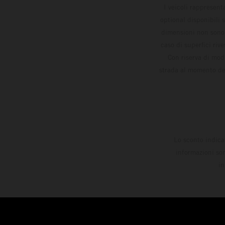
I veicoli rappresent
optional disponibili 
dimensioni non sono v
caso di superfici riv
Con riserva di modi
strada al momento del
Lo sconto indica
informazioni son
in