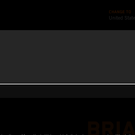
CHANGE TO
United Stat
BRI