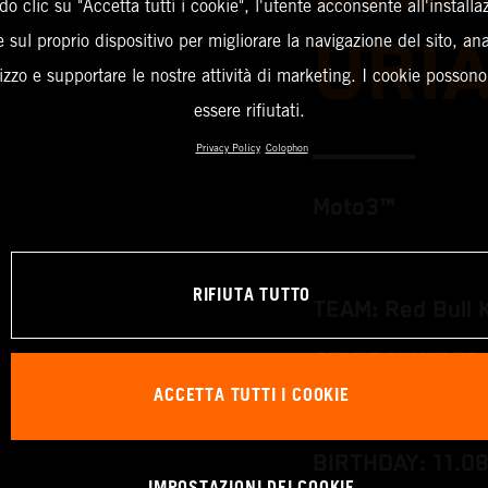
o clic su "Accetta tutti i cookie", l'utente acconsente all'installa
URI
 sul proprio dispositivo per migliorare la navigazione del sito, an
ilizzo e supportare le nostre attività di marketing. I cookie posson
essere rifiutati.
Privacy Policy
Colophon
Moto3™
RIFIUTA TUTTO
TEAM: Red Bull 
START NUMBER:
ACCETTA TUTTI I COOKIE
NATION: Spain
BIRTHDAY: 11.0