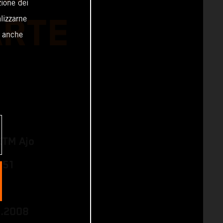
zione dei
ARTE
alizzarne
o anche
KTM Ajo
 51
8.2008