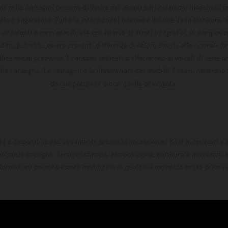
ati nelle immagini possono differire per alcuni particolari dai modelli di
solo a pagamento. Tutte le informazioni relative a volume della fornitura, as
incolanti e sono specificate con riserva di errori tipografici, di composi
estite, potranno essere presenti differenze di colore dovute alle normali de
fica senza preavviso. I consumi indicati si riferiscono ai veicoli di serie 
la consegna. Le immagini e le illustrazioni dei modelli Enduro mostrano 
da competizione e non quella omologata.
to è disponibile esclusivamente presso i concessionari KTM autorizzati e a
o senza impegno. Errori di stampa, composizione, battitura e altri errori s
formazioni possono essere modificate in qualsiasi momento senza preavvi