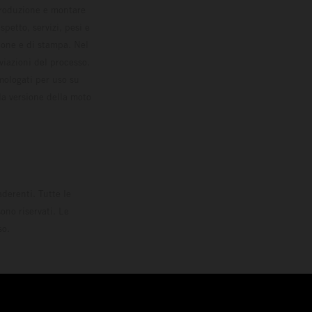
 produzione e montare
petto, servizi, pesi e
zione e di stampa. Nel
viazioni del processo.
omologati per uso su
la versione della moto
derenti. Tutte le
ono riservati. Le
so.