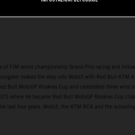
IMPOSTAZIONI DEI COOKIE
evels of FIM world championship Grand Prix racing and foll
oungster makes the step into Moto3 with Red Bull KTM Aj
e Red Bull MotoGP Rookies Cup and celebrated three wins
t 2025 where he became Red Bull MotoGP Rookies Cup cha
the last four years. Moto3, the KTM RC4 and the schooling