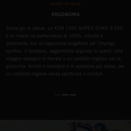
READY TO RACE
ERGONOMIA
Senza giri di parole. La KTM 1390 SUPER DUKE R EVO
O
è un mezzo da performance al 100%, robusta e
o
dominante, con un'ergonomia progettata per l'impiego
K
te
sportivo. Il serbatoio, leggermente angolato in avanti, offre
l
E
maggior sostegno in frenata e un contatto migliore con le
p
ginocchia. Anche il manubrio è in posizione più bassa, per
s
un controllo migliore senza sacrificare il comfort.
L
i
e
n
a