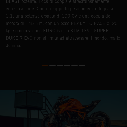
o
BEAST potente, ricca di coppia e straordinariamente
d
entusiasmante. Con un rapporto peso-potenza di quasi
d
1:1, una potenza erogata di 190 CV e una coppia del
o
motore di 145 Nm, con un peso READY TO RACE di 201
c
kg e omologazione EURO 5+, la KTM 1390 SUPER
DUKE R EVO non si limita ad attraversare il mondo, ma lo
domina.