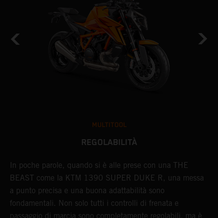
MULTITOOL
REGOLABILITÀ
In poche parole, quando si è alle prese con una THE
C
BEAST come la KTM 1390 SUPER DUKE R, una messa
K
a punto precisa e una buona adattabilità sono
o
fondamentali. Non solo tutti i controlli di frenata e
R
a
passaggio di marcia sono completamente regolabili, ma è
c