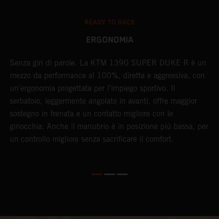
READY TO RACE
ERGONOMIA
Senza giri di parole. La KTM 1390 SUPER DUKE R è un
O
mezzo da performance al 100%, diretta e aggressiva, con
o
un'ergonomia progettata per l'impiego sportivo. Il
K
te
serbatoio, leggermente angolato in avanti, offre maggior
l
E
sostegno in frenata e un contatto migliore con le
p
ginocchia. Anche il manubrio è in posizione più bassa, per
s
un controllo migliore senza sacrificare il comfort.
L
i
e
n
a