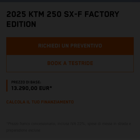
2025 KTM 250 SX-F FACTORY
EDITION
RICHIEDI UN PREVENTIVO
BOOK A TESTRIDE
PREZZO DI BASE:
13.290,00 EUR*
CALCOLA IL TUO FINANZIAMENTO
*Prezzo franco concessionario, inclusa IVA 22%, spese di messa in strada e
preparazione escluse