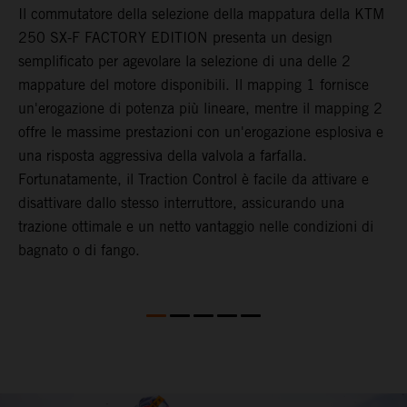
e
C
Il commutatore della selezione della mappatura della KTM
p
250 SX-F FACTORY EDITION presenta un design
L
semplificato per agevolare la selezione di una delle 2
i
mappature del motore disponibili. Il mapping 1 fornisce
d
un'erogazione di potenza più lineare, mentre il mapping 2
a
offre le massime prestazioni con un'erogazione esplosiva e
)
p
una risposta aggressiva della valvola a farfalla.
i
Fortunatamente, il Traction Control è facile da attivare e
p
disattivare dallo stesso interruttore, assicurando una
c
trazione ottimale e un netto vantaggio nelle condizioni di
t
bagnato o di fango.
2
P
F
a
q