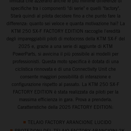
limitata che azzerano anche le più minime differenze di
specifiche tra i componenti "di serie" e quelli "factory".
Starà quindi al pilota decidere fino a che punto fare la
differenza: quanto sei veloce e quanta motivazione hai? La
KTM 250 SX-F FACTORY EDITION raccoglie l'eredità
degli impareggiabili piloti di motocross della KTM SX-F del
2025 e, grazie a una serie di aggiunte di KTM
PowerParts, si avvicina il più possibile ai modelli per
professionisti. Questa moto specifica è dotata di una
ciclistica rinnovata e di una Connectivity Unit che
consente maggiori possibilità di interazione e
configurazione rispetto al passato. La KTM 250 SX-F
FACTORY EDITION è stata realizzata da piloti per la
massima efficienza in gara. Prova a prenderla.
Caratteristiche della 2025 FACTORY EDITION:
TELAIO FACTORY ARANCIONE LUCIDO
PROTEZIONI DEL TELAIO FACTORY ARANCIONI 2K