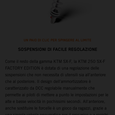
UN PAIO DI CLIC PER SPINGERE AL LIMITE
SOSPENSIONI DI FACILE REGOLAZIONE
Come il resto della gamma KTM SX-F, la KTM 250 SX-F
L
FACTORY EDITION è dotata di una regolazione delle
s
sospensioni che non necessita di utensili sia all'anteriore
d
che al posteriore. Il design dell'ammortizzatore è
p
caratterizzato da DCC regolabile manualmente che
i
permette ai piloti di mettere a punto le impostazioni per le
a
alte e basse velocità in pochissimi secondi. All'anteriore,
d
a
anche sostituire le forcelle è un gioco da ragazzi, grazie a
d
una singola valvola pneumatica per il precarico e a registri
e