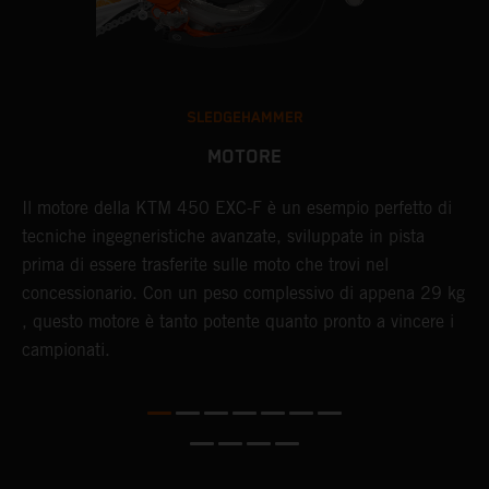
SLEDGEHAMMER
MOTORE
I
Il motore della KTM 450 EXC-F è un esempio perfetto di
4
tecniche ingegneristiche avanzate, sviluppate in pista
Q
prima di essere trasferite sulle moto che trovi nel
u
concessionario. Con un peso complessivo di appena 29 kg​
m
, questo motore ​è tanto potente quanto pronto a vincere i
l
campionati.
v
r
s
l