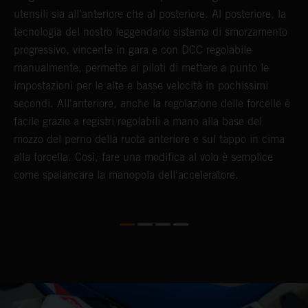
utensili sia all'anteriore che al posteriore. Al posteriore, la
I
tecnologia del nostro leggendario sistema di smorzamento
s
progressivo, vincente in gara e con DCC regolabile
m
manualmente, permette ai piloti di mettere a punto le
l
impostazioni per le alte e basse velocità in pochissimi
a
secondi. All'anteriore, anche la regolazione delle forcelle è
m
facile grazie a registri regolabili a mano alla base del
d
mozzo del perno della ruota anteriore e sul tappo in cima
a
alla forcella. Così, fare una modifica al volo è semplice
T
come spalancare la manopola dell'acceleratore.
s
b