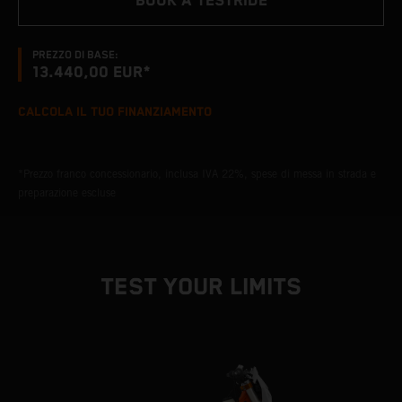
BOOK A TESTRIDE
PREZZO DI BASE:
13.440,00 EUR*
CALCOLA IL TUO FINANZIAMENTO
*Prezzo franco concessionario, inclusa IVA 22%, spese di messa in strada e
preparazione escluse
TEST YOUR LIMITS