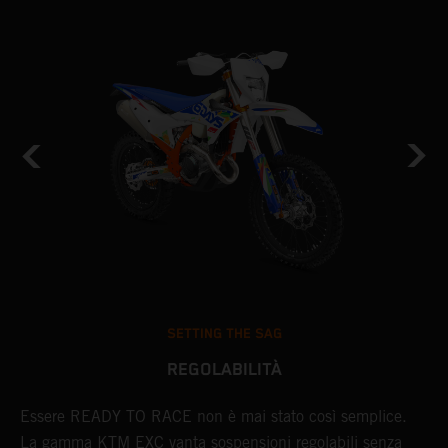
SETTING THE SAG
REGOLABILITÀ
Essere READY TO RACE non è mai stato così semplice.
L
un
La gamma KTM EXC vanta sospensioni regolabili senza
m