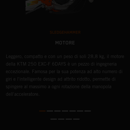
SLEDGEHAMMER
MOTORE
Leggero, compatto e con un peso di soli 28,8 kg, il motore
I
della KTM 250 EXC-F 6DAYS è un pezzo di ingegneria
4
eccezionale. Famosa per la sua potenza ad alto numero di
Q
giri e l'intelligente design ad attrito ridotto, permette di
u
spingere al massimo a ogni rotazione della manopola
m
dell'acceleratore.
l
v
r
s
l