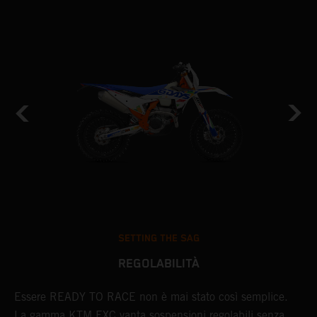
SETTING THE SAG
REGOLABILITÀ
Essere READY TO RACE non è mai stato così semplice.
L
un
La gamma KTM EXC vanta sospensioni regolabili senza
m