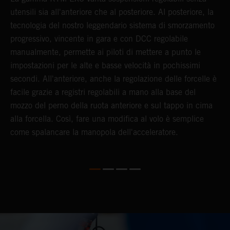
utensili sia all'anteriore che al posteriore. Al posteriore, la
I
tecnologia del nostro leggendario sistema di smorzamento
s
progressivo, vincente in gara e con DCC regolabile
m
manualmente, permette ai piloti di mettere a punto le
l
impostazioni per le alte e basse velocità in pochissimi
a
secondi. All'anteriore, anche la regolazione delle forcelle è
m
facile grazie a registri regolabili a mano alla base del
d
mozzo del perno della ruota anteriore e sul tappo in cima
a
alla forcella. Così, fare una modifica al volo è semplice
T
come spalancare la manopola dell'acceleratore.
s
b