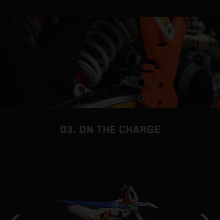
Q
d
s
03. ON THE CHARGE