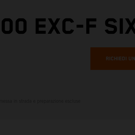
00 EXC-F SI
RICHIEDI U
messa in strada e preparazione escluse