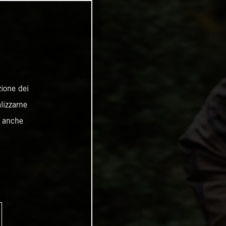
zione dei
alizzarne
o anche