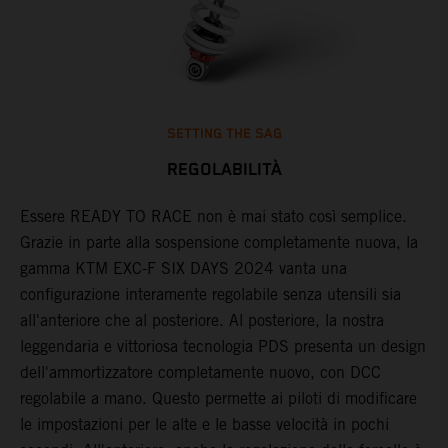
SETTING THE SAG
REGOLABILITÀ
ra
Essere READY TO RACE non è mai stato così semplice.
P
he
Grazie in parte alla sospensione completamente nuova, la
m
a,
gamma KTM EXC-F SIX DAYS 2024 vanta una
d
configurazione interamente regolabile senza utensili sia
a
all'anteriore che al posteriore. Al posteriore, la nostra
a
leggendaria e vittoriosa tecnologia PDS presenta un design
d
dell'ammortizzatore completamente nuovo, con DCC
a
regolabile a mano. Questo permette ai piloti di modificare
m
le impostazioni per le alte e le basse velocità in pochi
d