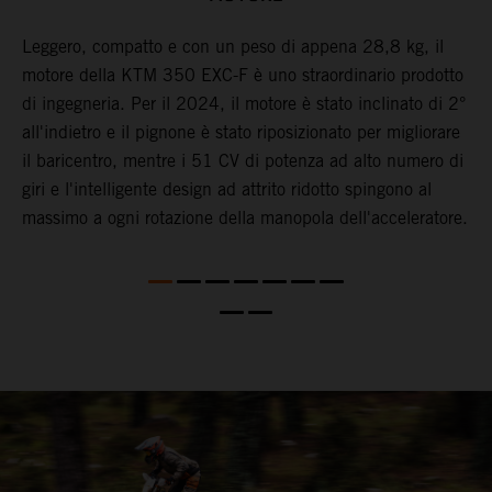
e
Leggero, compatto e con un peso di appena 28,8 kg, il
I
motore della KTM 350 EXC-F è uno straordinario prodotto
f
di ingegneria. Per il 2024, il motore è stato inclinato di 2°
s
all'indietro e il pignone è stato riposizionato per migliorare
f
il baricentro, mentre i 51 CV di potenza ad alto numero di
f
giri e l'intelligente design ad attrito ridotto spingono al
s
massimo a ogni rotazione della manopola dell'acceleratore.
m
t
f
c
i
d
s
l