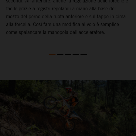
secondi. All'anteriore, anche la regolazione delle forcelle è
a
facile grazie a registri regolabili a mano alla base del
m
mozzo del perno della ruota anteriore e sul tappo in cima
s
alla forcella. Così fare una modifica al volo è semplice
b
come spalancare la manopola dell'acceleratore.