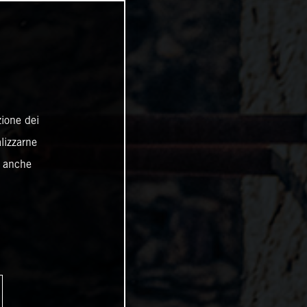
zione dei
alizzarne
o anche