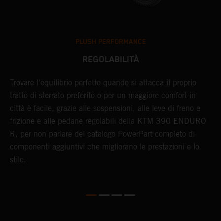
PLUSH PERFORMANCE
REGOLABILITÀ
Trovare l'equilibrio perfetto quando si attacca il proprio
I
tratto di sterrato preferito o per un maggiore comfort in
p
città è facile, grazie alle sospensioni, alle leve di freno e
p
frizione e alle pedane regolabili della KTM 390 ENDURO
s
R, per non parlare del catalogo PowerPart completo di
4
componenti aggiuntivi che migliorano le prestazioni e lo
p
stile.
i
a
n
l
d