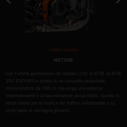
POWER HUNGRY
MOTORE
Con l'ultima generazione del motore LC4c di KTM, la KTM
L
390 ENDURO è dotata di un compatto propulsore
d
monocilindrico da 399 cc che eroga una potenza
c
impressionante e un'accelerazione senza sforzo. Questo lo
m
e.
rende ideale per la ricarica nel traffico autostradale o su
f
ripidi passi di montagna ghiaiosi.
d
T