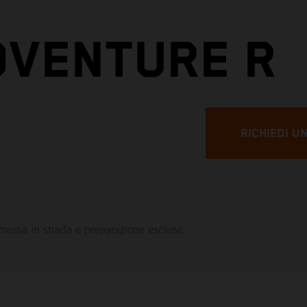
DVENTURE R
RICHIEDI U
messa in strada e preparazione escluse