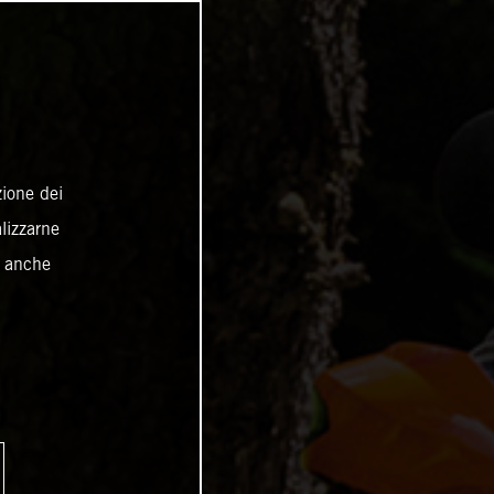
zione dei
alizzarne
o anche