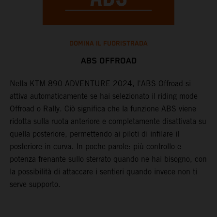
DOMINA IL FUORISTRADA
ABS OFFROAD
Nella KTM 890 ADVENTURE 2024, l'ABS Offroad si
L
attiva automaticamente se hai selezionato il riding mode
n
Offroad o Rally. Ciò significa che la funzione ABS viene
l
ridotta sulla ruota anteriore e completamente disattivata su
g
e
quella posteriore, permettendo ai piloti di infilare il
s
posteriore in curva. In poche parole: più controllo e
f
potenza frenante sullo sterrato quando ne hai bisogno, con
r
la possibilità di attaccare i sentieri quando invece non ti
o
serve supporto.
la