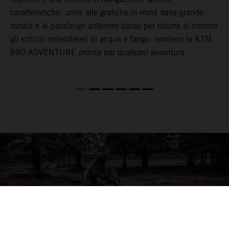
caratteristiche, unite alle grafiche in-mold dalla grande
on
durata e al parafango anteriore basso per ridurre al minimo
gli schizzi indesiderati di acqua e fango, rendono la KTM
890 ADVENTURE pronta per qualsiasi avventura.