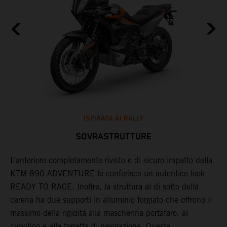
ISPIRATA AI RALLY
SOVRASTRUTTURE
L’anteriore completamente rivisto e di sicuro impatto della
P
KTM 890 ADVENTURE le conferisce un autentico look
s
,
READY TO RACE. Inoltre, la struttura al di sotto della
c
carena ha due supporti in alluminio forgiato che offrono il
c
massimo della rigidità alla mascherina portafaro, al
c
a
cupolino e alla torretta di navigazione. Queste