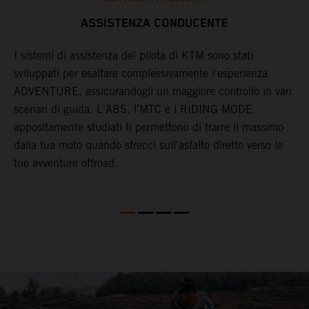
ASSISTENZA CONDUCENTE
I sistemi di assistenza del pilota di KTM sono stati
sviluppati per esaltare complessivamente l'esperienza
S
ADVENTURE, assicurandogli un maggiore controllo in vari
r
l
scenari di guida. L'ABS, l’MTC e i RIDING MODE
i
appositamente studiati ti permettono di trarre il massimo
s
dalla tua moto quando sfrecci sull'asfalto diretto verso le
r
tue avventure offroad.
a
g
s
m
d
u