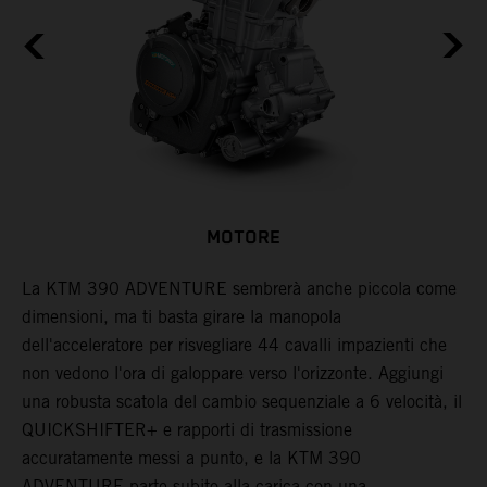
MOTORE
La KTM 390 ADVENTURE sembrerà anche piccola come
N
i
dimensioni, ma ti basta girare la manopola
L
ia
dell'acceleratore per risvegliare 44 cavalli impazienti che
s
non vedono l'ora di galoppare verso l'orizzonte. Aggiungi
s
una robusta scatola del cambio sequenziale a 6 velocità, il
r
QUICKSHIFTER+ e rapporti di trasmissione
c
accuratamente messi a punto, e la KTM 390
u
ADVENTURE parte subito alla carica con una
s