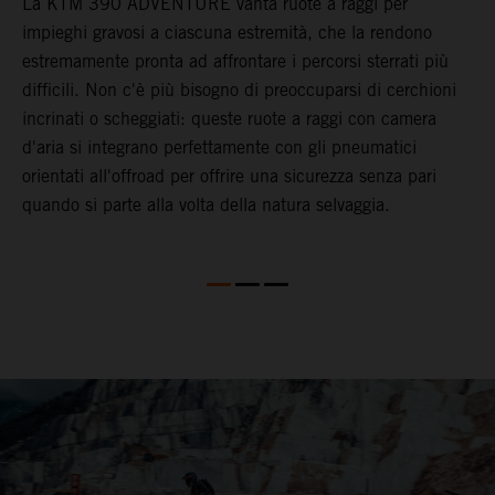
M
La KTM 390 ADVENTURE vanta ruote a raggi per
D
X
impieghi gravosi a ciascuna estremità, che la rendono
p
estremamente pronta ad affrontare i percorsi sterrati più
p
difficili. Non c'è più bisogno di preoccuparsi di cerchioni
m
incrinati o scheggiati: queste ruote a raggi con camera
p
ni
d'aria si integrano perfettamente con gli pneumatici
p
orientati all'offroad per offrire una sicurezza senza pari
M
quando si parte alla volta della natura selvaggia.
O
to
m
r
O
d
p