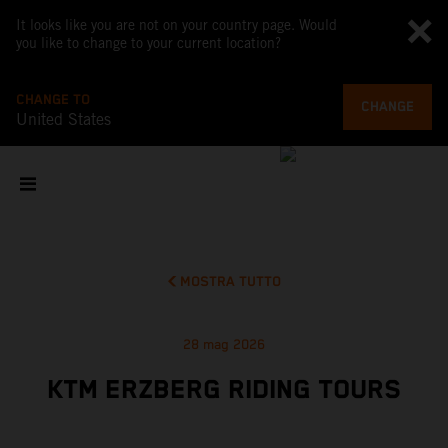
It looks like you are not on your country page. Would
you like to change to your current location?
CHANGE TO
CHANGE
United States
MOSTRA TUTTO
28 mag 2026
KTM ERZBERG RIDING TOURS