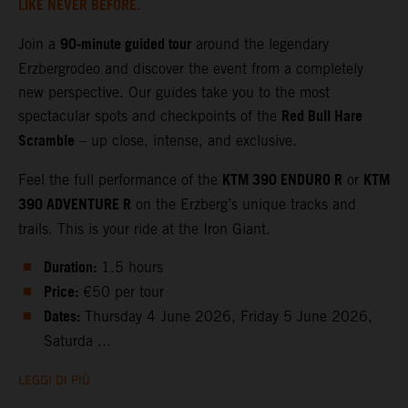
LIKE NEVER BEFORE.
90‑minute guided tour
Join a
around the legendary
Erzbergrodeo and discover the event from a completely
new perspective. Our guides take you to the most
Red Bull Hare
spectacular spots and checkpoints of the
Scramble
– up close, intense, and exclusive.
KTM 390 ENDURO R
KTM
Feel the full performance of the
or
390 ADVENTURE R
on the Erzberg’s unique tracks and
trails. This is your ride at the Iron Giant.
Duration:
1.5 hours
Price:
€50 per tour
Dates:
Thursday 4 June 2026, Friday 5 June 2026,
Saturda ...
LEGGI DI PIÙ