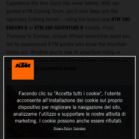
Experience the Iron Giant like never before. With our
guided KTM Erzberg Tours, you’ll dive deep into the
KTM 390
legendary Erzberg terrain – riding the brand‑new
ENDURO R
KTM 390 ADVENTURE R
or
models. From
Thursday to Sunday, unique offroad adventures await you,
led by experienced KTM guides who know the mountain
inside out. Whether you're new to adventure riding or
looking to take your skills to the next level – our tours are
all experience levels
designed for
.
Facendo clic su "Accetta tutti i cookie", l'utente
acconsente all'installazione dei cookie sul proprio
dispositivo per migliorare la navigazione del sito,
analizzarne l'utilizzo e supportare le nostre attività di
marketing. I cookie possono anche essere rifiutati.
Privacy Policy
Colophon