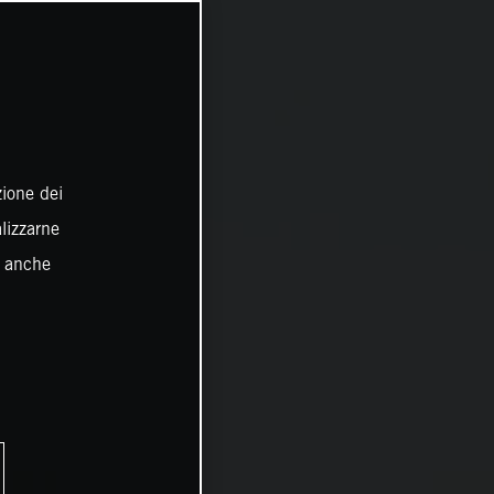
zione dei
alizzarne
o anche