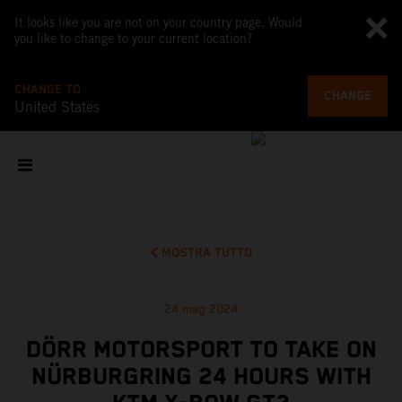
It looks like you are not on your country page. Would
you like to change to your current location?
CHANGE TO
CHANGE
United States
MOSTRA TUTTO
24 mag 2024
DÖRR MOTORSPORT TO TAKE ON
NÜRBURGRING 24 HOURS WITH