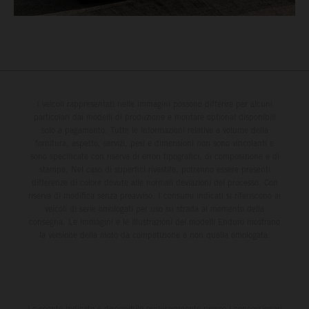
I veicoli rappresentati nelle immagini possono differire per alcuni
particolari dai modelli di produzione e montare optional disponibili
solo a pagamento. Tutte le informazioni relative a volume della
fornitura, aspetto, servizi, pesi e dimensioni non sono vincolanti e
sono specificate con riserva di errori tipografici, di composizione e di
stampa. Nel caso di superfici rivestite, potranno essere presenti
differenze di colore dovute alle normali deviazioni del processo. Con
riserva di modifica senza preavviso. I consumi indicati si riferiscono ai
veicoli di serie omologati per uso su strada al momento della
consegna. Le immagini e le illustrazioni dei modelli Enduro mostrano
la versione della moto da competizione e non quella omologata.
Lo sconto indicato è disponibile esclusivamente presso i concessionari