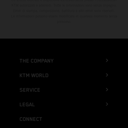
KTM autorizzati e aderenti. Tutte le informazioni sono senza impegno.
Errori di stampa, composizione, battitura e altri errori sono riservati.
Le informazioni possono essere modificate in qualsiasi momento senza
preavviso.
THE COMPANY
KTM WORLD
SERVICE
LEGAL
CONNECT