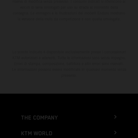
riserva di modifica senza preavviso. I consumi indicati si riferiscono ai
veicoli di serie omologati per uso su strada al momento della
consegna. Le immagini e le illustrazioni dei modelli Enduro mostrano
la versione della moto da competizione e non quella omologata.
Lo sconto indicato è disponibile esclusivamente presso i concessionari
KTM autorizzati e aderenti. Tutte le informazioni sono senza impegno.
Errori di stampa, composizione, battitura e altri errori sono riservati.
Le informazioni possono essere modificate in qualsiasi momento senza
preavviso.
THE COMPANY
KTM WORLD