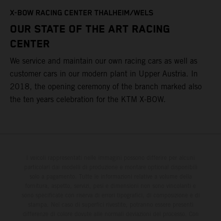
T
X-BOW RACING CENTER THALHEIM/WELS
t
OUR STATE OF THE ART RACING
c
CENTER
h
We service and maintain our own racing cars as well as
a
customer cars in our modern plant in Upper Austria. In
2018, the opening ceremony of the branch marked also
the ten years celebration for the KTM X-BOW.
I veicoli rappresentati nelle immagini possono differire per alcuni
particolari dai modelli di produzione e montare optional disponibili
solo a pagamento. Tutte le informazioni relative a volume della
fornitura, aspetto, servizi, pesi e dimensioni non sono vincolanti e
sono specificate con riserva di errori tipografici, di composizione e di
stampa. Nel caso di superfici rivestite, potranno essere presenti
differenze di colore dovute alle normali deviazioni del processo. Con