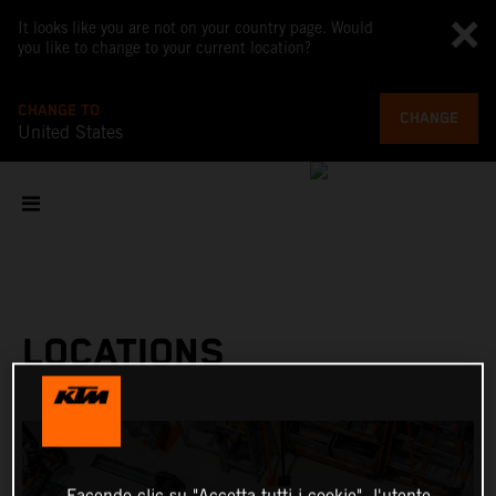
It looks like you are not on your country page. Would
you like to change to your current location?
CHANGE TO
CHANGE
United States
LOCATIONS
Facendo clic su "Accetta tutti i cookie", l'utente