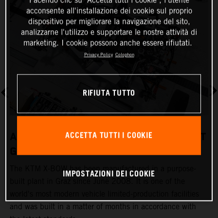
acconsente all'installazione dei cookie sul proprio
dispositivo per migliorare la navigazione del sito,
analizzarne l'utilizzo e supportare le nostre attività di
marketing. I cookie possono anche essere rifiutati.
Privacy Policy
Colophon
RIFIUTA TUTTO
ACCETTA TUTTI I COOKIE
A REVOLUTIONARY PRODUCTION PLANT
GRAZ
The KTM X-BOW has been manufactured in a purpose-
K
IMPOSTAZIONI DEI COOKIE
built plant in Graz since June 2008. It is one of the
t
world's most modern vehicle limited-production facilities
c
and was built in a matter of months in accordance with
a