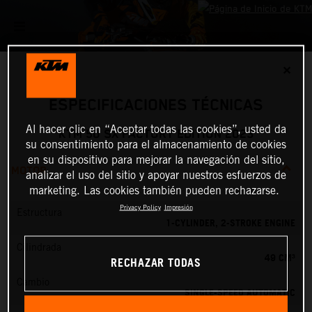
✕
ESPECIFICACIONES TÉCNICAS
Al hacer clic en “Aceptar todas las cookies”, usted da
KTM 50 SX FACTORY EDITION 2023
su consentimiento para el almacenamiento de cookies
en su dispositivo para mejorar la navegación del sitio,
MOTOR
analizar el uso del sitio y apoyar nuestros esfuerzos de
marketing. Las cookies también pueden rechazarse.
Privacy Policy
Impresión
Estructura
1-CYLINDER, 2-STROKE ENGINE
Cilindrada
49 CM³
RECHAZAR TODAS
Cambio
SINGLE-SPEED AUTOMATIC