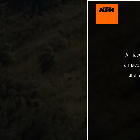
Al hac
almacen
anali