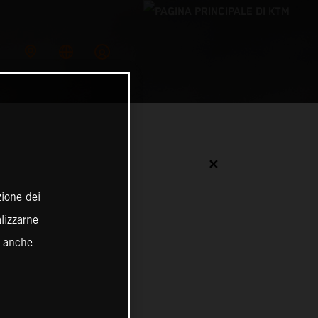
✕
zione dei
alizzarne
o anche