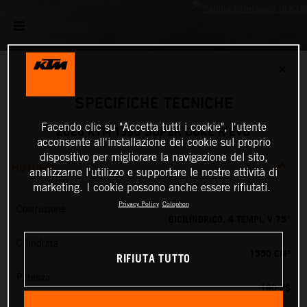
✕
SPECIFICHE TECNICHE
Facendo clic su "Accetta tutti i cookie", l'utente
2026 KTM 1390 SUPER DUKE R EVO
acconsente all'installazione dei cookie sul proprio
dispositivo per migliorare la navigazione del sito,
MOTORE
analizzarne l'utilizzo e supportare le nostre attività di
marketing. I cookie possono anche essere rifiutati.
Privacy Policy
Colophon
Costruzione
BICILINDRICO, 4 TEMPI, V 75°
Cilindrata
1350 CM³
RIFIUTA TUTTO
Potenza
190 PS