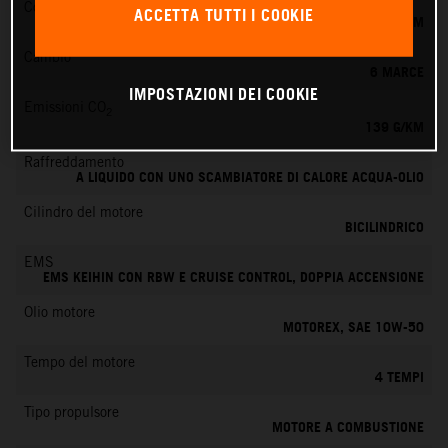
Coppia
ACCETTA TUTTI I COOKIE
145 NM
Cambio
6 MARCE
IMPOSTAZIONI DEI COOKIE
Emissioni CO
2
139 G/KM
Raffreddamento
A LIQUIDO CON UNO SCAMBIATORE DI CALORE ACQUA-OLIO
Cilindro del motore
BICILINDRICO
EMS
EMS KEIHIN CON RBW E CRUISE CONTROL, DOPPIA ACCENSIONE
Olio motore
MOTOREX, SAE 10W-50
Tempo del motore
4 TEMPI
Tipo propulsore
MOTORE A COMBUSTIONE