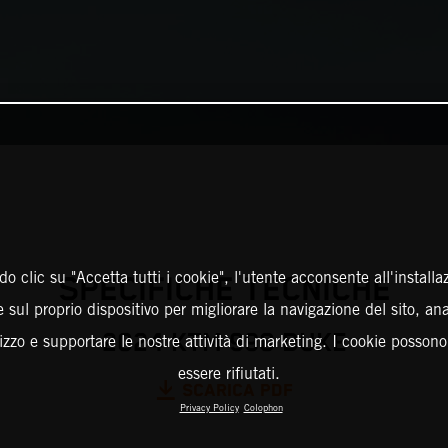
o clic su "Accetta tutti i cookie", l'utente acconsente all'installa
SPECIFICHE TECNICHE
 sul proprio dispositivo per migliorare la navigazione del sito, an
2024 KTM 990 DUKE
ilizzo e supportare le nostre attività di marketing. I cookie posson
essere rifiutati.
SCARICA PDF
Privacy Policy
Colophon