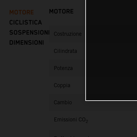
MOTORE
MOTORE
CICLISTICA
SOSPENSIONI
Costruzione
DIMENSIONI
Cilindrata
Potenza
Coppia
Cambio
Emissioni CO
2