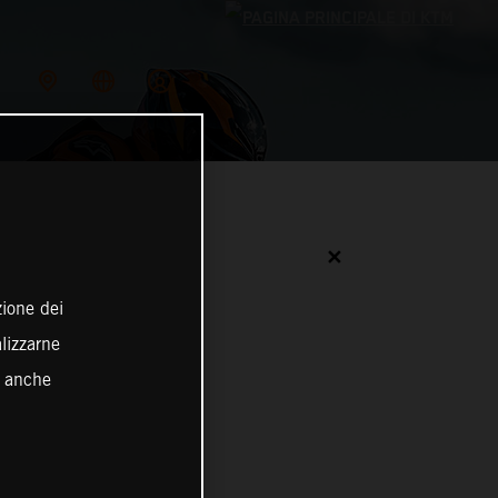
✕
zione dei
alizzarne
o anche