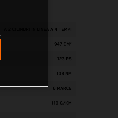
A 2 CILINDRI IN LINEA A 4 TEMPI
947 CM³
123 PS
103 NM
6 MARCE
110 G/KM