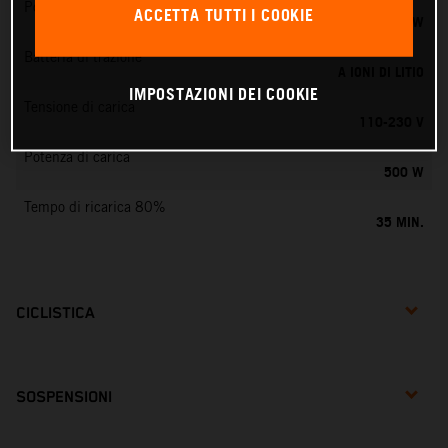
Potenza nominale
ACCETTA TUTTI I COOKIE
0,75 KW
Batteria di trazione
A IONI DI LITIO
IMPOSTAZIONI DEI COOKIE
Tensione di carica
110-230 V
Potenza di carica
500 W
Tempo di ricarica 80%
35 MIN.
CICLISTICA
SOSPENSIONI