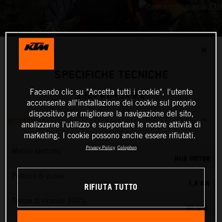
✕
SPECIFICHE TECNICHE
Facendo clic su "Accetta tutti i cookie", l'utente
2024 KTM SX-E 2
acconsente all'installazione dei cookie sul proprio
dispositivo per migliorare la navigazione del sito,
MOTORE
analizzarne l'utilizzo e supportare le nostre attività di
marketing. I cookie possono anche essere rifiutati.
Privacy Policy
Colophon
Motore elettrico
HUB MOTOR
Potenza di punta
1,8 KW
RIFIUTA TUTTO
Tempo di ricarica 100%
60 MIN.