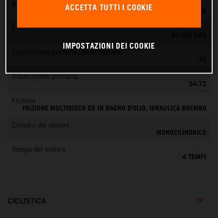
Alimentazione
ACCETTA TUTTI I COOKIE
KEIHIN EFI, CORPO FARFALLATO 44 MM
EMS
KEIHIN EMS
IMPOSTAZIONI DEI COOKIE
Trasmissione primaria, denti frizione
72
Trasmissione primaria
24:72
Frizione
FRIZIONE MULTIDISCO DS IN BAGNO D'OLIO, IDRAULICA BREMBO
Cilindro del motore
MONOCILINDRICO
Tempo del motore
4 TEMPI
CICLISTICA