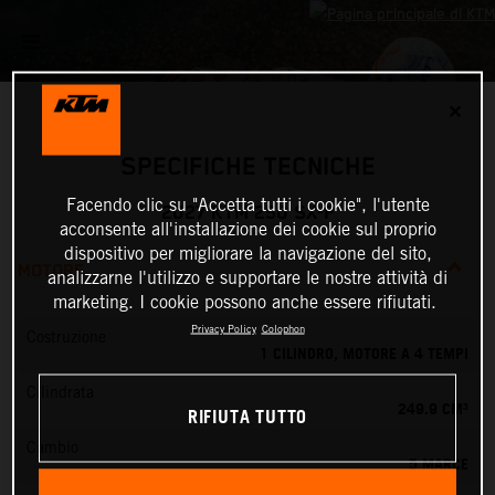
✕
SPECIFICHE TECNICHE
Facendo clic su "Accetta tutti i cookie", l'utente
2027 KTM 250 SX-F
acconsente all'installazione dei cookie sul proprio
dispositivo per migliorare la navigazione del sito,
MOTORE
analizzarne l'utilizzo e supportare le nostre attività di
marketing. I cookie possono anche essere rifiutati.
Privacy Policy
Colophon
Costruzione
1 CILINDRO, MOTORE A 4 TEMPI
Cilindrata
249.9 CM³
RIFIUTA TUTTO
Cambio
5 MARCE