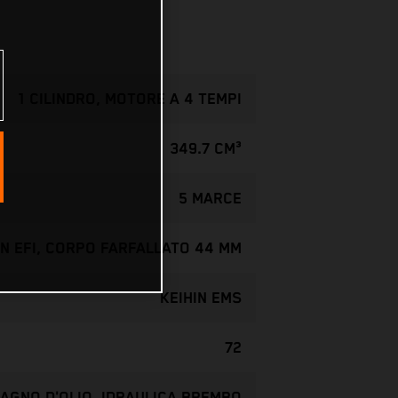
1 CILINDRO, MOTORE A 4 TEMPI
349.7 CM³
5 MARCE
IN EFI, CORPO FARFALLATO 44 MM
KEIHIN EMS
72