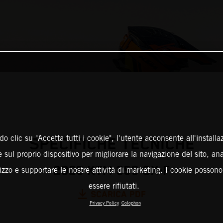
o clic su "Accetta tutti i cookie", l'utente acconsente all'installa
SPECIFICHE TECNICHE
 sul proprio dispositivo per migliorare la navigazione del sito, an
2025 KTM 350 SX-F
ilizzo e supportare le nostre attività di marketing. I cookie posson
essere rifiutati.
SCARICA PDF
Privacy Policy
Colophon