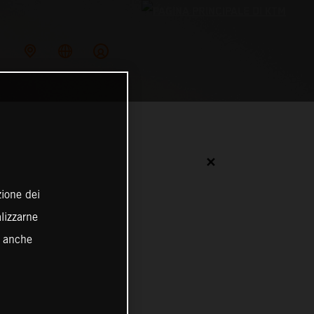
✕
zione dei
alizzarne
o anche