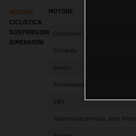
MOTORE
MOTORE
CICLISTICA
SOSPENSIONI
Costruzione
DIMENSIONI
Cilindrata
Cambio
Alimentazione
EMS
Trasmissione primaria, denti frizio
Frizione