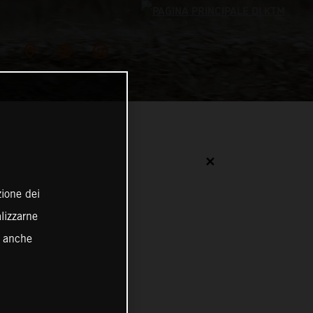
✕
zione dei
alizzarne
o anche