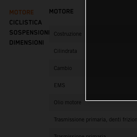
MOTORE
MOTORE
CICLISTICA
SOSPENSIONI
Costruzione
DIMENSIONI
Cilindrata
Cambio
EMS
Olio motore
Trasmissione primaria, denti frizio
Trasmissione primaria