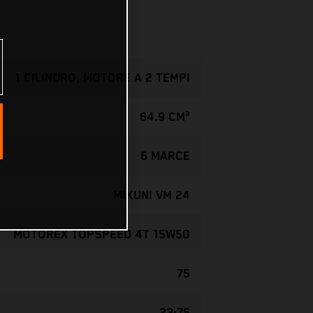
1 CILINDRO, MOTORE A 2 TEMPI
64.9 CM³
6 MARCE
MIKUNI VM 24
MOTOREX TOPSPEED 4T 15W50
75