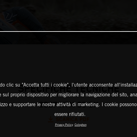
o clic su "Accetta tutti i cookie", l'utente acconsente all'installa
SPECIFICHE TECNICHE
 sul proprio dispositivo per migliorare la navigazione del sito, an
2027 KTM 65 SX
ilizzo e supportare le nostre attività di marketing. I cookie posson
essere rifiutati.
SCARICA PDF
Privacy Policy
Colophon