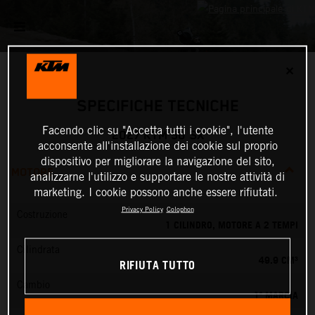
✕
SPECIFICHE TECNICHE
Facendo clic su "Accetta tutti i cookie", l'utente
2027 KTM 50 SX
acconsente all'installazione dei cookie sul proprio
dispositivo per migliorare la navigazione del sito,
MOTORE
analizzarne l'utilizzo e supportare le nostre attività di
marketing. I cookie possono anche essere rifiutati.
Privacy Policy
Colophon
Costruzione
1 CILINDRO, MOTORE A 2 TEMPI
Cilindrata
49.9 CM³
RIFIUTA TUTTO
Cambio
1ª MARCIA