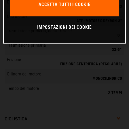
EMS
ACCETTA TUTTI I COOKIE
DELL’ORTO PHBG 19 BS
Olio motore
ATF “MOTOREX DEXRON 3”
IMPOSTAZIONI DEI COOKIE
Trasmissione primaria, denti frizione
61
Trasmissione primaria
33:61
Frizione
FRIZIONE CENTRIFUGA (REGOLABILE)
Cilindro del motore
MONOCILINDRICO
Tempo del motore
2 TEMPI
CICLISTICA